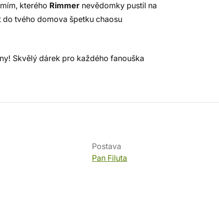
omím, kterého
Rimmer
nevědomky pustil na
ést do tvého domova špetku chaosu
ány! Skvělý dárek pro každého fanouška
Postava
Pan Filuta