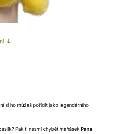
ní
yní si ho můžeš pořídit jako legendárního
rpaslík? Pak ti nesmí chybět maňásek
Pana