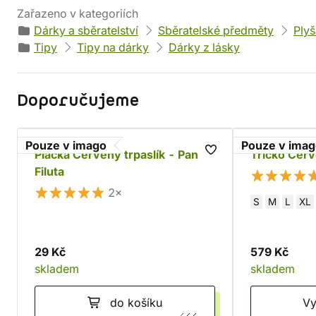
Zařazeno v kategoriích
Dárky a sběratelství
Sběratelské předměty
Plyš
Tipy
Tipy na dárky
Dárky z lásky
Doporučujeme
Pouze v imago
Pouze v ima
Placka Červený trpaslík - Pan
Tričko Červ
Filuta
2×
S
M
L
XL
29 Kč
579 Kč
skladem
skladem
do košíku