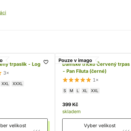
áci
go
Pouze v imago
ený trpaslík - Logo
Dámské tričko Červený trpasl
- Pan Filuta (černé)
3×
1×
XXL
XXXL
S
M
L
XL
XXL
399 Kč
skladem
Vyber velikost
Vyber velikost