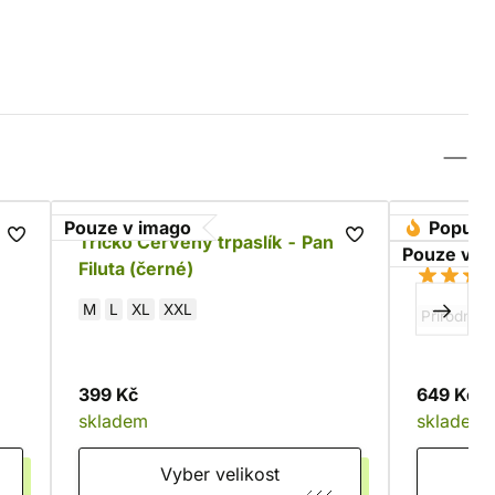
Pouze v imago
Populár
ík
Tričko Červený trpaslík - Pan
Opasek g
Pouze v i
Filuta (černé)
M
L
XL
XXL
Přírodní
399 Kč
649 Kč
skladem
skladem
Vyber velikost