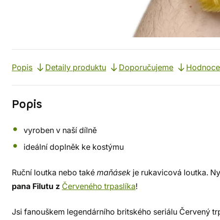
Popis
Detaily produktu
Doporučujeme
Hodnoce
Popis
vyroben v naší dílně
ideální doplněk ke kostýmu
Ruční loutka nebo také
maňásek
je rukavicová loutka. N
pana Filutu z
Červeného trpaslíka
!
Jsi fanouškem legendárního britského seriálu Červený t