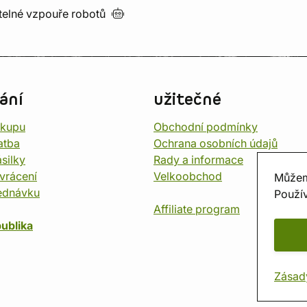
utelné vzpouře
robotů
ání
užitečné
ákupu
Obchodní podmínky
atba
Ochrana osobních údajů
silky
Rady a informace
vrácení
Velkoobchod
Můžem
ednávku
Použív
Affiliate program
ublika
Zásad