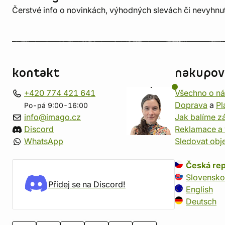
Čerstvé info o novinkách, výhodných slevách či nevyhn
kontakt
nakupov
+420 774 421 641
Všechno o n
Doprava
a
Pl
Po-pá 9:00-16:00
info@imago.cz
Jak balíme zá
Discord
Reklamace a 
WhatsApp
Sledovat obj
Česká rep
Slovensko
Přidej se na Discord!
English
Deutsch