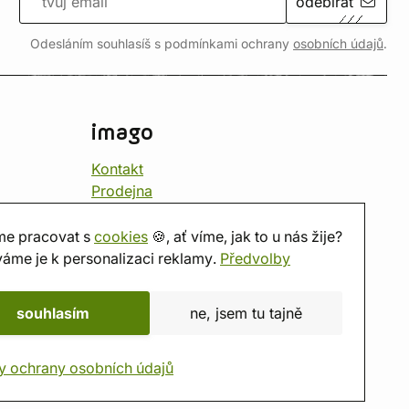
odebírat
Odesláním souhlasíš s podmínkami ochrany
osobních údajů
.
imago
Kontakt
Prodejna
Herna
O nás
e pracovat s
cookies
🍪, ať víme, jak to u nás žije?
Hodnocení obchodu
áme je k personalizaci reklamy.
Předvolby
Dárkové poukazy
Kalendář
souhlasím
ne, jsem tu tajně
imago.blog
y ochrany osobních údajů