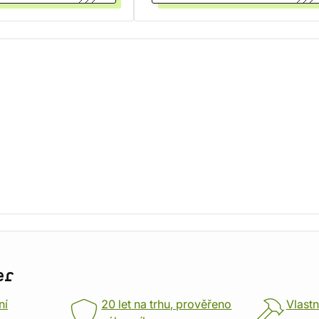
er
ní
20 let na trhu, prověřeno
Vlastn