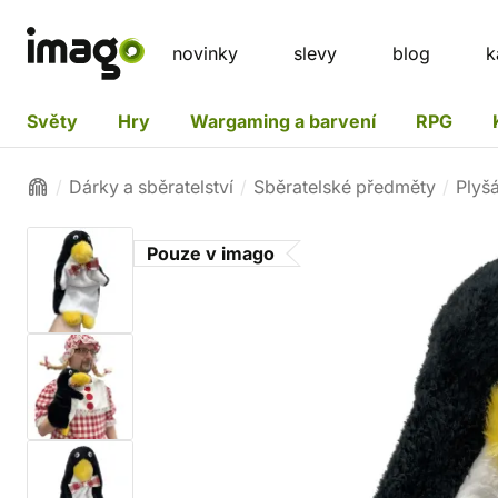
novinky
slevy
blog
k
Světy
Hry
Wargaming a barvení
RPG
Dárky a sběratelství
Sběratelské předměty
Plyšá
Pouze v imago