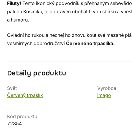
Filuty
! Tento ikonický podvodník s přehnaným sebevěd
palubu Kosmiku, je připraven obohatit tvou sbírku a vn
a humoru.
Ovládni ho rukou a nechej ho znovu kout své mazané pl
vesmírných dobrodružství
Červeného trpaslíka
.
Detaily produktu
Svět
Výrobce
Červený trpaslík
imago
Kód produktu
72354