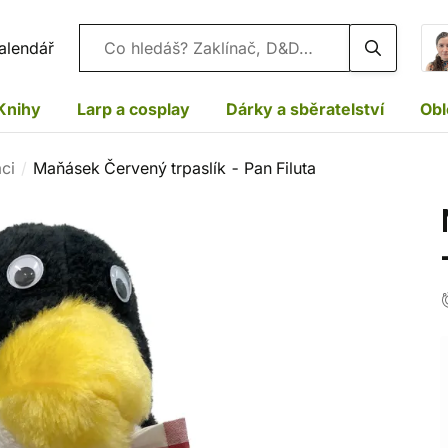
Vyhledávání
alendář
Knihy
Larp a cosplay
Dárky a sběratelství
Obl
ci
Maňásek Červený trpaslík - Pan Filuta