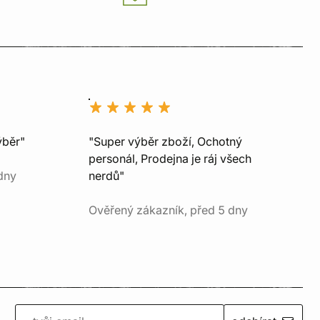
ýběr"
"Super výběr zboží, Ochotný
personál, Prodejna je ráj všech
dny
nerdů"
Ověřený zákazník, před 5 dny