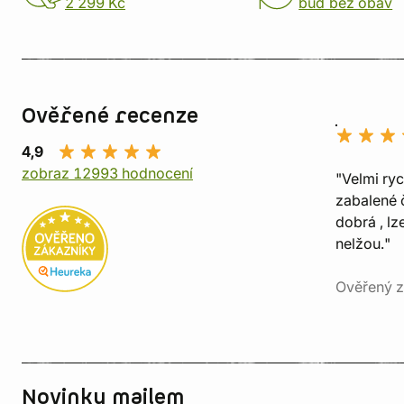
2 299 Kč
buď bez obav
Ověřené recenze
4,9
zobraz 12993 hodnocení
"Velmi ry
zabalené č
dobrá , lz
nelžou."
Ověřený z
Novinky mailem