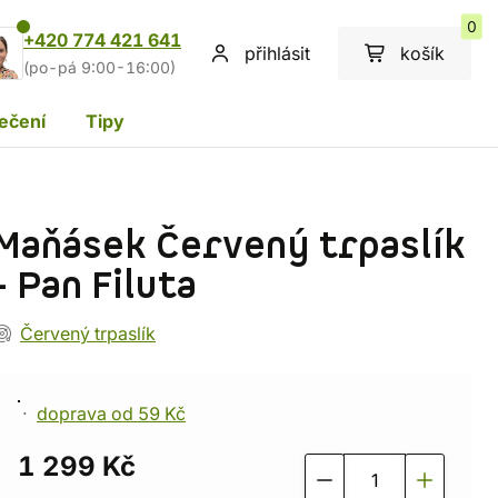
0
+420 774 421 641
přihlásit
košík
(po-pá 9:00-16:00)
ečení
Tipy
Maňásek Červený trpaslík
- Pan Filuta
Červený trpaslík
doprava od 59 Kč
1 299 Kč