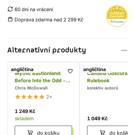
60 dní na vrácení
Doprava zdarma nad 2 299 Kč
Alternativní produkty
angličtina
angličtina
Mythic Bastionland:
Candela Obscura C
Before Into the Odd -
Rulebook
Core Rulebook
Chris McDowall
kolektiv autorů
2×
1 249 Kč
skladem
1 049 Kč
do košíku
do košíku