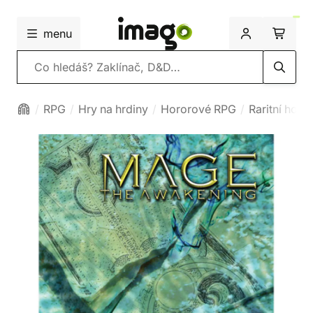
menu
Vyhledávání
RPG
Hry na hrdiny
Hororové RPG
Raritní hor