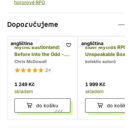
hororové RPG
Doporučujeme
angličtina
angličtina
Mythic Bastionland:
Elder Mythos RPG:
Before Into the Odd -
Unspeakable Box
Core Rulebook
Chris McDowall
kolektiv autorů
2×
1 249 Kč
1 999 Kč
skladem
skladem
do košíku
do košíku