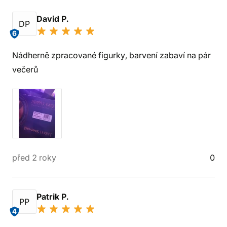
David P.
DP
6
Nádherně zpracované figurky, barvení zabaví na pár
večerů
před 2 roky
0
Patrik P.
PP
4