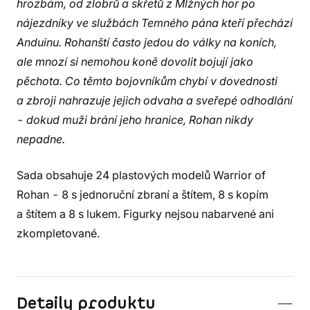
hrozbám, od zlobrů a skřetů z Mlžných hor po
nájezdníky ve službách Temného pána kteří přechází
Anduinu. Rohanští často jedou do války na koních,
ale mnozí si nemohou koně dovolit bojují jako
pěchota. Co těmto bojovníkům chybí v dovednosti
a zbroji nahrazuje jejich odvaha a sveřepé odhodlání
- dokud muži brání jeho hranice, Rohan nikdy
nepadne.
Sada obsahuje 24 plastových modelů Warrior of
Rohan - 8 s jednoruční zbraní a štítem, 8 s kopím
a štítem a 8 s lukem. Figurky nejsou nabarvené ani
zkompletované.
Detaily produktu