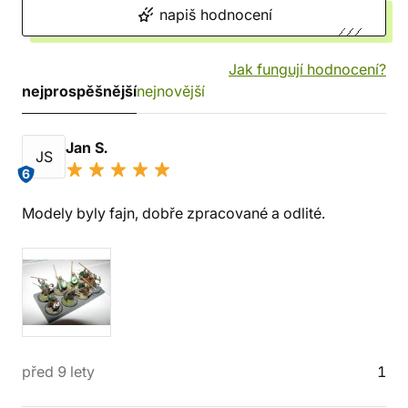
napiš hodnocení
Jak fungují hodnocení?
nejprospěšnější
nejnovější
Jan S.
JS
6
Modely byly fajn, dobře zpracované a odlité.
před 9 lety
1