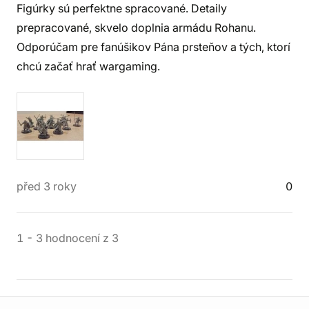
Figúrky sú perfektne spracované. Detaily
prepracované, skvelo doplnia armádu Rohanu.
Odporúčam pre fanúšikov Pána prsteňov a tých, ktorí
chcú začať hrať wargaming.
před 3 roky
0
1
-
3
hodnocení
z
3
Informace o obchodu