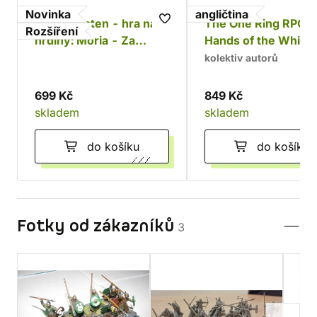
Novinka
angličtina
Jeden prsten - hra na
The One Ring RPG:
Rozšíření
hrdiny: Moria - Za
Hands of the White
Durinovými dveřmi
Wizard
kolektiv autorů
699 Kč
849 Kč
skladem
skladem
do košíku
do košíku
Fotky od zákazníků
3