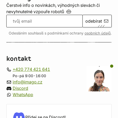
Čerstvé info o novinkách, výhodných slevách či
nevyhnutelné vzpouře
robotů
odebírat
Odesláním souhlasíš s podmínkami ochrany
osobních údajů
.
kontakt
+420 774 421 641
Po-pá 9:00-16:00
info@imago.cz
Discord
WhatsApp
Přidej se na Discord!