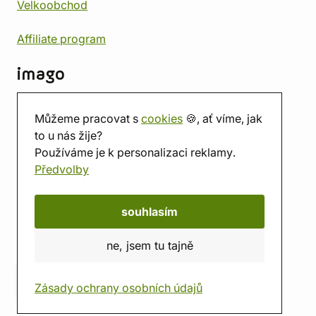
Velkoobchod
Affiliate program
imago
Kontakt
Můžeme pracovat s
cookies
🍪, ať víme, jak
Prodejna
to u nás žije?
Herna
Používáme je k personalizaci reklamy.
O nás
Předvolby
Hodnocení obchodu
Dárkové poukazy
Kalendář
souhlasím
imago.blog
ne, jsem tu tajně
Zásady ochrany osobních údajů