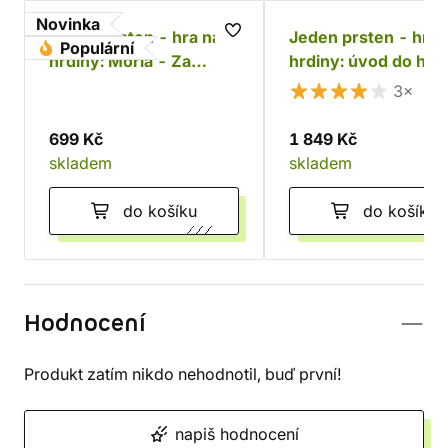
Novinka
Jeden prsten - hra na
Jeden prsten - hra 
Populární
hrdiny: Moria - Za
hrdiny: úvod do hry
Durinovými dveřmi
základní příručka
3×
699 Kč
1 849 Kč
skladem
skladem
do košíku
do košíku
Hodnocení
Produkt zatím nikdo nehodnotil, buď první!
napiš hodnocení