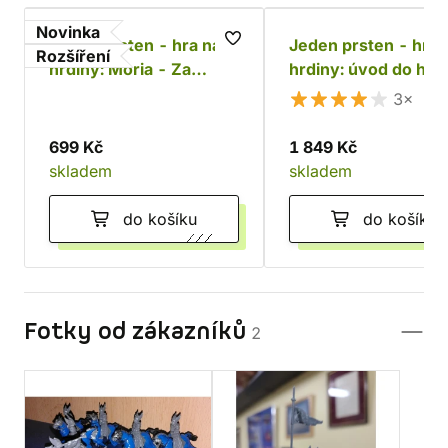
Novinka
Jeden prsten - hra na
Jeden prsten - hra 
Rozšíření
hrdiny: Moria - Za
hrdiny: úvod do hry
Durinovými dveřmi
základní příručka
3×
699 Kč
1 849 Kč
skladem
skladem
do košíku
do košíku
Fotky od zákazníků
2