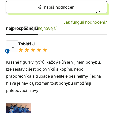
napiš hodnocení
Jak fungují hodnocení?
nejprospěšnější
nejnovější
Tobiáš J.
TJ
6
Krásné figurky rytířů, každý kůň je v jiném pohybu,
lze sestavit šest bojovníků s kopími, nebo
praporečníka a trubače a velitele bez helmy (jedna
hlava je navíc), rozmanitost pohybu umožňují
přilepovací hlavy