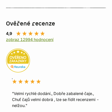
Ověřené recenze
4,9
zobraz 12994 hodnocení
"Velmi rychlé dodání., Dobře zabalené čaje.,
Chuť čajů velmi dobrá , lze se řídit recenzemi -
nelžou."