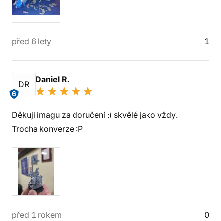
před 6 lety
1
Daniel R.
DR
6
Děkuji imagu za doručení :) skvělé jako vždy.
Trocha konverze :P
před 1 rokem
0