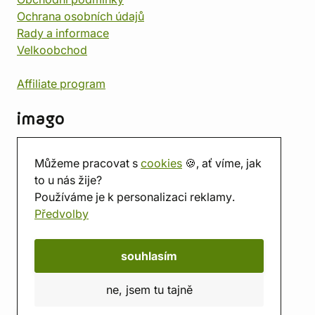
Ochrana osobních údajů
Rady a informace
Velkoobchod
Affiliate program
imago
Kontakt
Můžeme pracovat s
cookies
🍪, ať víme, jak
Prodejna
to u nás žije?
Herna
Používáme je k personalizaci reklamy.
O nás
Předvolby
Hodnocení obchodu
Dárkové poukazy
Kalendář
souhlasím
imago.blog
ne, jsem tu tajně