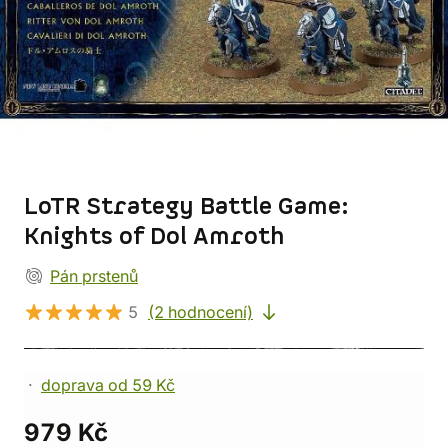
LoTR Strategy Battle Game:
Knights of Dol Amroth
Pán prstenů
5
(2 hodnocení)
doprava od 59 Kč
979 Kč