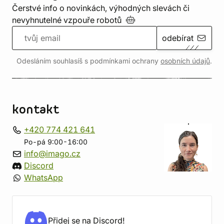
Čerstvé info o novinkách, výhodných slevách či
nevyhnutelné vzpouře
robotů
odebírat
Odesláním souhlasíš s podmínkami ochrany
osobních údajů
.
kontakt
+420 774 421 641
Po-pá 9:00-16:00
info@imago.cz
Discord
WhatsApp
Přidej se na Discord!