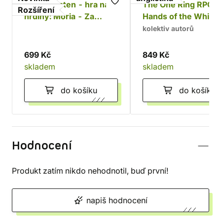
Jeden prsten - hra na
The One Ring RPG:
Rozšíření
hrdiny: Moria - Za
Hands of the White
Durinovými dveřmi
Wizard
kolektiv autorů
699 Kč
849 Kč
skladem
skladem
do košíku
do košíku
Hodnocení
Produkt zatím nikdo nehodnotil, buď první!
napiš hodnocení