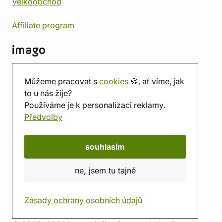
Velkoobchod
Affiliate program
imago
Kontakt
Můžeme pracovat s
cookies
🍪, ať víme, jak
Prodejna
to u nás žije?
Herna
Používáme je k personalizaci reklamy.
O nás
Předvolby
Hodnocení obchodu
Dárkové poukazy
Kalendář
souhlasím
imago.blog
ne, jsem tu tajně
Zásady ochrany osobních údajů