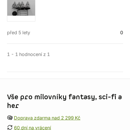
před 5 lety
0
1
-
1
hodnocení
z
1
Informace o obchodu
Vše pro milovníky fantasy, sci-fi a
her
Doprava zdarma nad 2 299 Kč
60 dní na vrácení