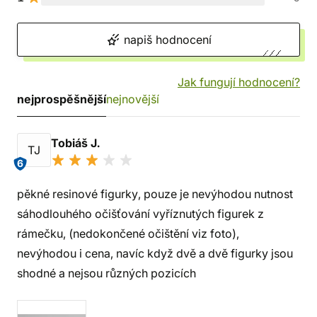
napiš hodnocení
Jak fungují hodnocení?
nejprospěšnější
nejnovější
Tobiáš J.
TJ
6
pěkné resinové figurky, pouze je nevýhodou nutnost
sáhodlouhého očišťování vyříznutých figurek z
rámečku, (nedokončené očištění viz foto),
nevýhodou i cena, navíc když dvě a dvě figurky jsou
shodné a nejsou různých pozicích