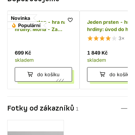
Novinka
Jeden prsten - hra na
Jeden prsten - hra 
Populární
hrdiny: Moria - Za
hrdiny: úvod do hry
Durinovými dveřmi
základní příručka
3×
699 Kč
1 849 Kč
skladem
skladem
do košíku
do košíku
Fotky od zákazníků
1