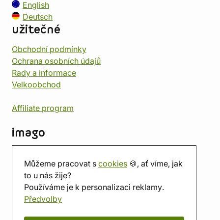
English
Deutsch
užitečné
Obchodní podmínky
Ochrana osobních údajů
Rady a informace
Velkoobchod
Affiliate program
imago
Kontakt
Můžeme pracovat s
cookies
🍪, ať víme, jak
Prodejna
to u nás žije?
Herna
Používáme je k personalizaci reklamy.
O nás
Předvolby
Hodnocení obchodu
Dárkové poukazy