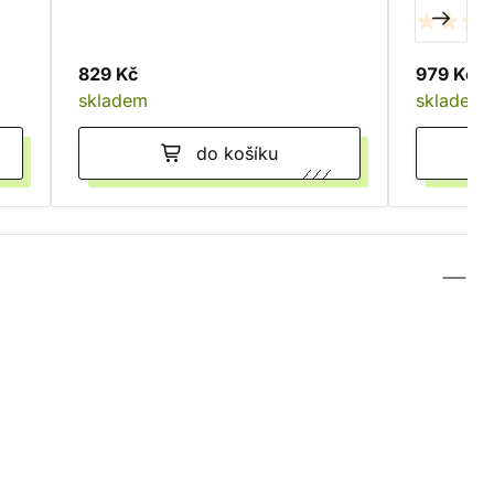
Commanders
829 Kč
979 Kč
skladem
skladem
do košíku