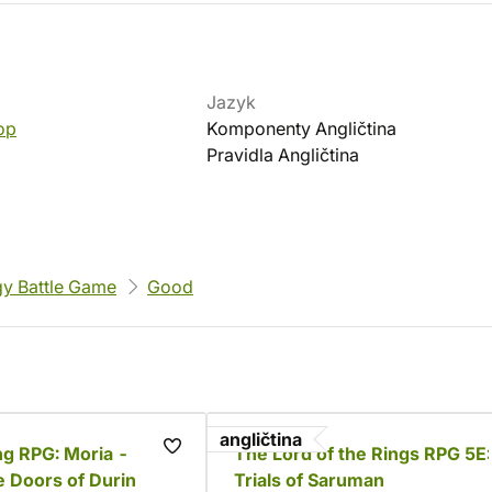
Jazyk
op
Komponenty Angličtina
Pravidla Angličtina
gy Battle Game
Good
angličtina
g RPG: Moria -
The Lord of the Rings RPG 5E:
 Doors of Durin
Trials of Saruman