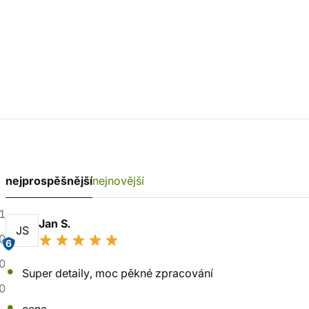
nejprospěšnější
nejnovější
1
Jan S.
JS
0
6
0
Super detaily, moc pěkné zpracování
0