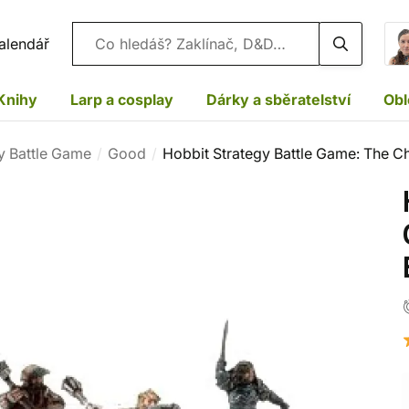
Vyhledávání
alendář
Knihy
Larp a cosplay
Dárky a sběratelství
Obl
y Battle Game
Good
Hobbit Strategy Battle Game: The C