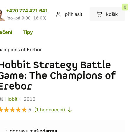
0
+420 774 421 641
přihlásit
košík
(po-pá 9:00-16:00)
ečení
Tipy
hampions of Erebor
Hobbit Strategy Battle
Game: The Champions of
Erebor
Hobit
2016
5
(1 hodnocení)
dopravu máš
zdarma