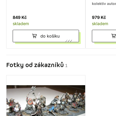
kolektiv auto
849 Kč
979 Kč
skladem
skladem
do košíku
Fotky od zákazníků
1