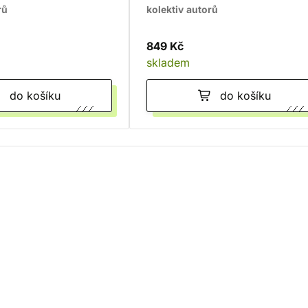
rů
kolektiv autorů
849 Kč
skladem
do košíku
do košíku