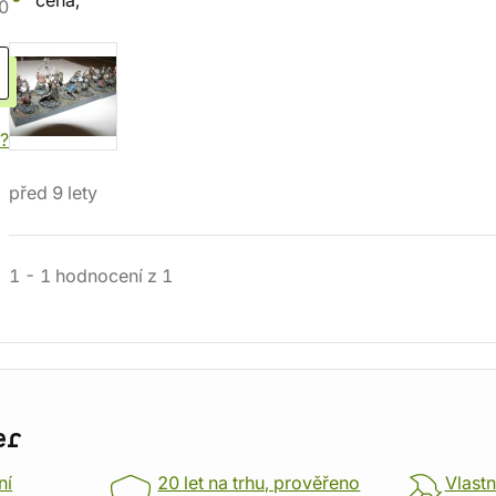
cena,
0
í?
před 9 lety
1
-
1
hodnocení
z
1
er
ní
20 let na trhu, prověřeno
Vlastn