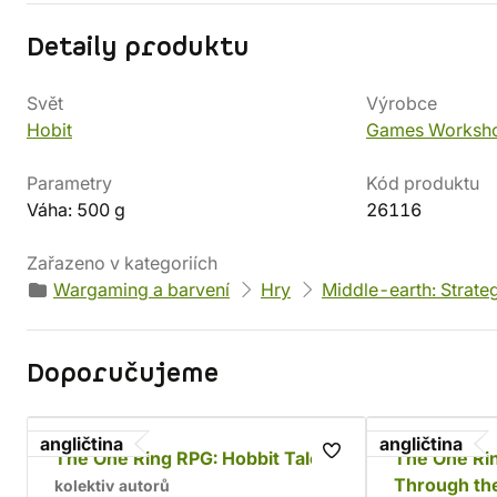
Detaily produktu
Svět
Výrobce
Hobit
Games Worksh
Parametry
Kód produktu
Váha: 500 g
26116
Zařazeno v kategoriích
Wargaming a barvení
Hry
Middle-earth: Strate
Doporučujeme
angličtina
angličtina
The One Ring RPG: Hobbit Tales
The One Rin
Through the
kolektiv autorů