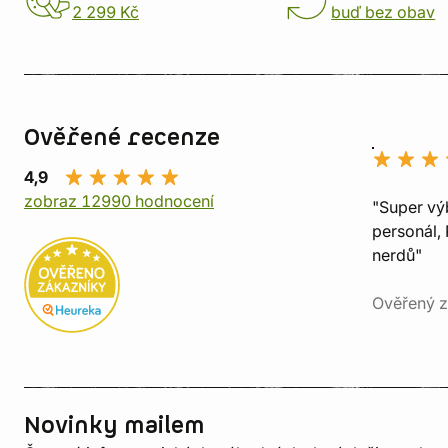
2 299 Kč
buď bez obav
Ověřené recenze
4,9
zobraz 12990 hodnocení
"Super vý
personál, 
nerdů"
Ověřený z
Novinky mailem