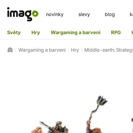
novinky
slevy
blog
k
Světy
Hry
Wargaming a barvení
RPG
Wargaming a barvení
Hry
Middle-earth: Strateg