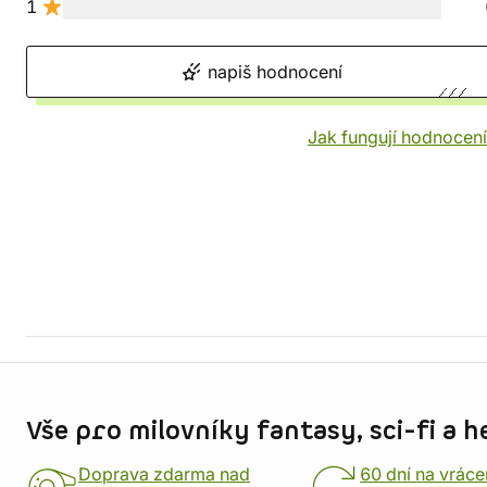
1
napiš hodnocení
Jak fungují hodnocen
Informace o obchodu
Vše pro milovníky fantasy, sci-fi a h
Doprava zdarma nad
60 dní na vráce