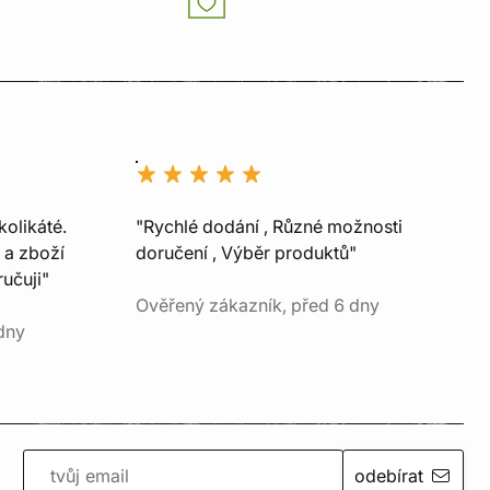
kolikáté.
"Rychlé dodání , Různé možnosti
 a zboží
doručení , Výběr produktů"
učuji"
Ověřený zákazník, před 6 dny
dny
odebírat