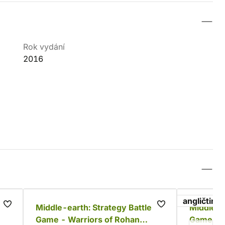
Rok vydání
2016
angličtina
Middle-earth: Strategy Battle
Middle-e
Game - Warriors of Rohan
Game - G