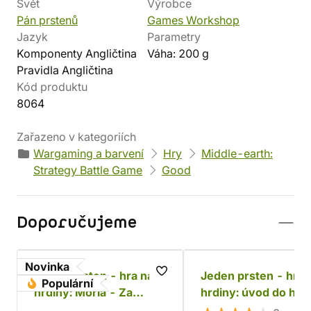
Svět
Výrobce
Pán prstenů
Games Workshop
Jazyk
Parametry
Komponenty Angličtina
Váha: 200 g
Pravidla Angličtina
Kód produktu
8064
Zařazeno v kategoriích
Wargaming a barvení
Hry
Middle-earth:
Strategy Battle Game
Good
Doporučujeme
Novinka
Jeden prsten - hra na
Jeden prsten - hra 
Populární
hrdiny: Moria - Za
hrdiny: úvod do hry
Durinovými dveřmi
základní příručka