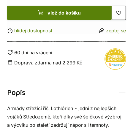
vlož do košíku
hlídej dostupnost
zeptej se
60 dní na vrácení
Doprava zdarma nad 2 299 Kč
Popis
Armády střežící říši Lothlórien - jedni z nejlepších
vojáků Středozemě, kteří díky své špičkové výzbroji
a výcviku po staletí zadržují nápor sil temnoty.