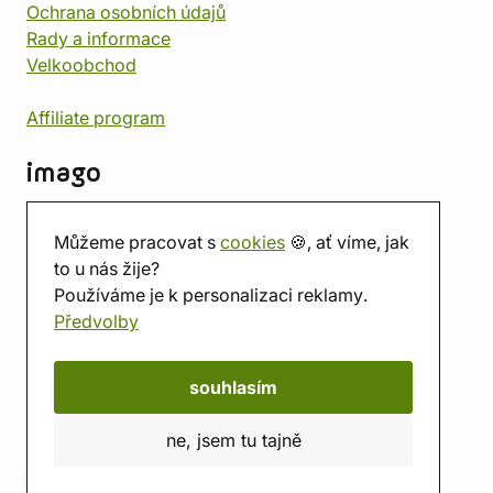
Ochrana osobních údajů
Rady a informace
Velkoobchod
Affiliate program
imago
Kontakt
Můžeme pracovat s
cookies
🍪, ať víme, jak
Prodejna
to u nás žije?
Herna
Používáme je k personalizaci reklamy.
O nás
Předvolby
Hodnocení obchodu
Dárkové poukazy
Kalendář
souhlasím
imago.blog
ne, jsem tu tajně