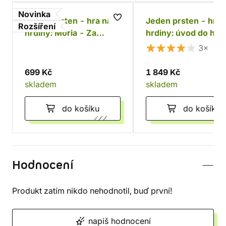
Novinka
Jeden prsten - hra na
Jeden prsten - hra 
Rozšíření
hrdiny: Moria - Za
hrdiny: úvod do hry
Durinovými dveřmi
základní příručka
3×
699 Kč
1 849 Kč
skladem
skladem
do košíku
do košíku
Hodnocení
Produkt zatím nikdo nehodnotil, buď první!
napiš hodnocení