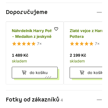
Doporučujeme
Náhrdelník Harry Potter
Zlaté vejce z Harry
- Medailon z jeskyně
Pottera
7×
7×
1 489 Kč
2 199 Kč
skladem
skladem
do košíku
do košíku
Fotky od zákazníků
4