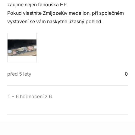
zaujme nejen fanouška HP.
Pokud vlastníte Zmijozelův medailon, při společném
vystavení se vám naskytne úžasný pohled.
před 5 lety
0
1
-
6
hodnocení
z
6
Informace o obchodu