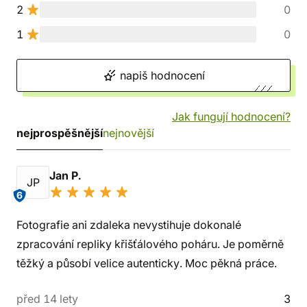
2
0
1
0
napiš hodnocení
Jak fungují hodnocení?
nejprospěšnější
nejnovější
Jan P.
JP
6
Fotografie ani zdaleka nevystihuje dokonalé
zpracování repliky křišťálového poháru. Je poměrně
těžký a působí velice autenticky. Moc pěkná práce.
před 14 lety
3