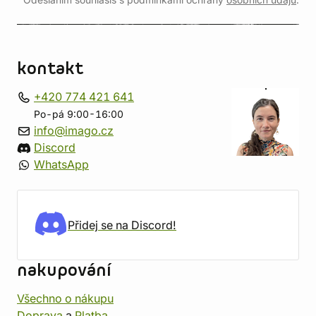
Odesláním souhlasíš s podmínkami ochrany
osobních údajů
.
kontakt
+420 774 421 641
Po-pá 9:00-16:00
info@imago.cz
Discord
WhatsApp
Přidej se na Discord!
nakupování
Všechno o nákupu
Doprava
a
Platba