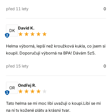
před 11 lety
0
David K.
DK
2
Helma výborná, lepší než kroužková kukla, co jsem si
koupil. Doporučuji výborná na BPA! Dávám 5z5.
před 15 lety
0
Ondřej R.
OR
1
Tato helma se mi moc líbí uvažuji o koupi.Líbí se mi
na ní ty kožené pláty a krásný tvar.