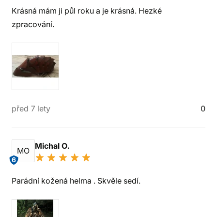
Krásná mám ji půl roku a je krásná. Hezké
zpracování.
před 7 lety
0
Michal O.
MO
6
Parádní kožená helma . Skvěle sedí.