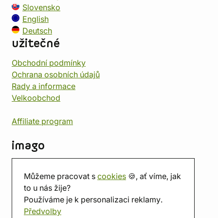
Slovensko
English
Deutsch
užitečné
Obchodní podmínky
Ochrana osobních údajů
Rady a informace
Velkoobchod
Affiliate program
imago
Kontakt
Můžeme pracovat s
cookies
🍪, ať víme, jak
Prodejna
to u nás žije?
Herna
Používáme je k personalizaci reklamy.
O nás
Předvolby
Hodnocení obchodu