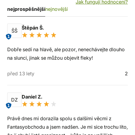
Jak fungují hodnocení?
nejprospěšnější
nejnovější
Štěpán Š.
ŠŠ
1
Dobře sedí na hlavě, ale pozor, nenechávejte dlouho
na slunci, jinak se můžou objevit fleky!
před 13 lety
2
Daniel Z.
DZ
1
Právě dnes mi dorazila spolu s dalšími věcmi z
Fantasyobchodu a jsem nadšen. Je mi sice trochu líto,