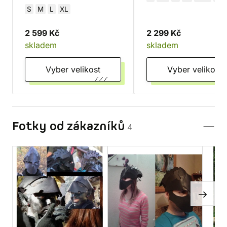
S
M
L
XL
2 599 Kč
2 299 Kč
skladem
skladem
Vyber velikost
Vyber velikost
Fotky od zákazníků
4