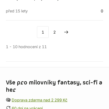
před 15 lety
0
1
2
1
-
10
hodnocení
z
11
Informace o obchodu
Vše pro milovníky fantasy, sci-fi a
her
Doprava zdarma nad 2 299 Kč
60 dní na vrácení