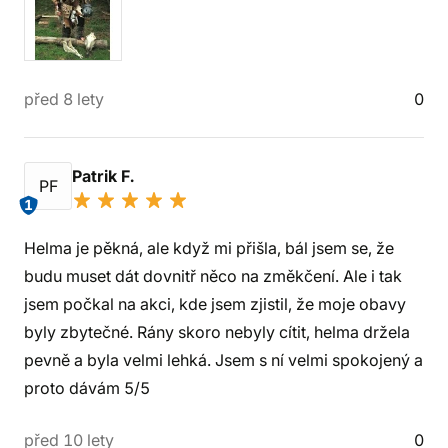
před 8 lety
0
Patrik F.
PF
1
Helma je pěkná, ale když mi přišla, bál jsem se, že
budu muset dát dovnitř něco na změkčení. Ale i tak
jsem počkal na akci, kde jsem zjistil, že moje obavy
byly zbytečné. Rány skoro nebyly cítit, helma držela
pevně a byla velmi lehká. Jsem s ní velmi spokojený a
proto dávám 5/5
před 10 lety
0