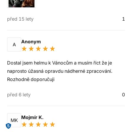
před 15 lety
1
Anonym
A
Dostal jsem helmu k Vánocům a musím říct že je
naprosto úžasná opravdu nádherné zpracování.
Rozhodně doporučuji
před 6 lety
0
Mojmír K.
MK
5