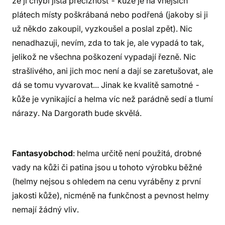
že jí chybí jistá preciznost - kůže je na vnějších
plátech místy poškrábaná nebo podřená (jakoby si ji
už někdo zakoupil, vyzkoušel a poslal zpět). Nic
nenadhazuji, nevím, zda to tak je, ale vypadá to tak,
jelikož ne všechna poškození vypadají řezně. Nic
strašlivého, ani jich moc není a dají se zaretušovat, ale
dá se tomu vyvarovat... Jinak ke kvalitě samotné -
kůže je vynikající a helma víc než parádně sedí a tlumí
nárazy. Na Dargorath bude skvělá.
Fantasyobchod
: helma určitě není použitá, drobné
vady na kůži či patina jsou u tohoto výrobku běžné
(helmy nejsou s ohledem na cenu vyráběny z první
jakosti kůže), nicméně na funkčnost a pevnost helmy
nemají žádný vliv.