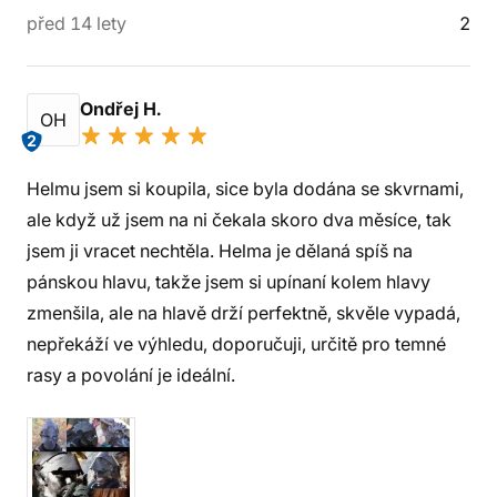
před 14 lety
2
Ondřej H.
OH
2
Helmu jsem si koupila, sice byla dodána se skvrnami,
ale když už jsem na ni čekala skoro dva měsíce, tak
jsem ji vracet nechtěla. Helma je dělaná spíš na
pánskou hlavu, takže jsem si upínaní kolem hlavy
zmenšila, ale na hlavě drží perfektně, skvěle vypadá,
nepřekáží ve výhledu, doporučuji, určitě pro temné
rasy a povolání je ideální.