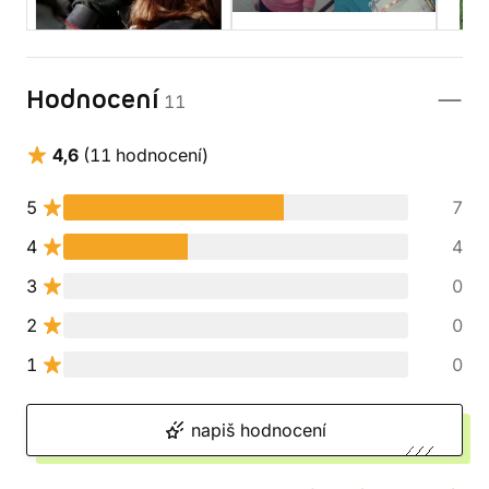
Hodnocení
11
4,6
(11 hodnocení)
5
7
4
4
3
0
2
0
1
0
napiš hodnocení