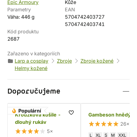
Epic Armoury
Kůže
Parametry
EAN
Váha: 446 g
5704742403727
5704742403741
Kód produktu
2687
Zařazeno v kategoriích
Larp a cosplay
Zbroje
Zbroje kožené
Helmy kožené
Doporučujeme
Populární
Kroužková košile -
Gambeson hnědý
dlouhý rukáv
26×
5×
L
XL
S
M
XXL
XX