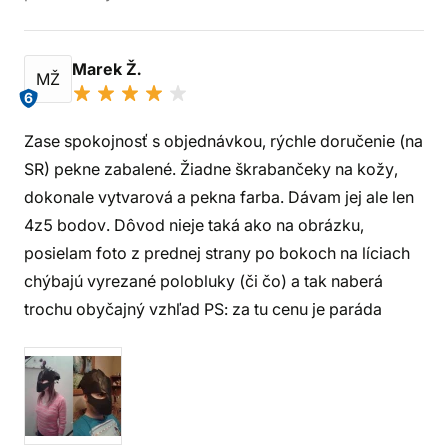
Marek Ž.
MŽ
6
Zase spokojnosť s objednávkou, rýchle doručenie (na
SR) pekne zabalené. Žiadne škrabančeky na kožy,
dokonale vytvarová a pekna farba. Dávam jej ale len
4z5 bodov. Dôvod nieje taká ako na obrázku,
posielam foto z prednej strany po bokoch na líciach
chýbajú vyrezané polobluky (či čo) a tak naberá
trochu obyčajný vzhľad PS: za tu cenu je paráda