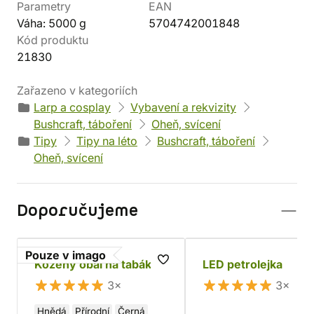
Parametry
EAN
Váha: 5000 g
5704742001848
Kód produktu
21830
Zařazeno v kategoriích
Larp a cosplay
Vybavení a rekvizity
Bushcraft, táboření
Oheň, svícení
Tipy
Tipy na léto
Bushcraft, táboření
Oheň, svícení
Doporučujeme
Pouze v imago
Kožený obal na tabák
LED petrolejka
3×
3×
Hnědá
Přírodní
Černá