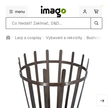
menu
Vyhledávání
Larp a cosplay
Vybavení a rekvizity
Bushcraft, t