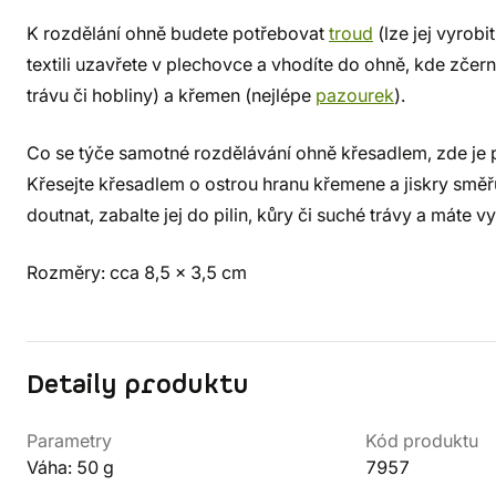
K rozdělání ohně budete potřebovat
troud
(lze jej vyrobi
textili uzavřete v plechovce a vhodíte do ohně, kde zčern
trávu či hobliny) a křemen (nejlépe
pazourek
).
Co se týče samotné rozdělávání ohně křesadlem, zde je po
Křesejte křesadlem o ostrou hranu křemene a jiskry směř
doutnat, zabalte jej do pilin, kůry či suché trávy a máte v
Rozměry: cca 8,5 x 3,5 cm
Detaily produktu
Parametry
Kód produktu
Váha: 50 g
7957