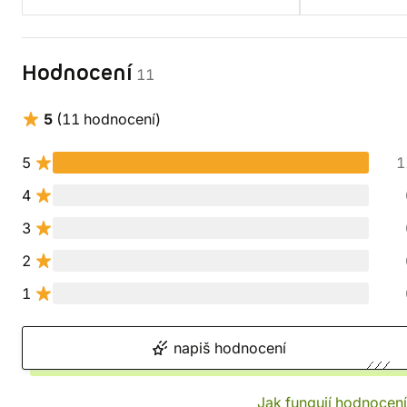
Hodnocení
11
5
(11 hodnocení)
5
1
4
3
2
1
napiš hodnocení
Jak fungují hodnocen