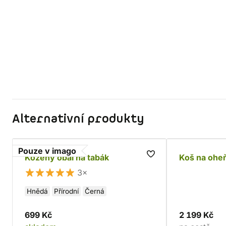
Alternativní produkty
Pouze v imago
Kožený obal na tabák
Koš na ohe
3×
Hnědá
Přírodní
Černá
699 Kč
2 199 Kč