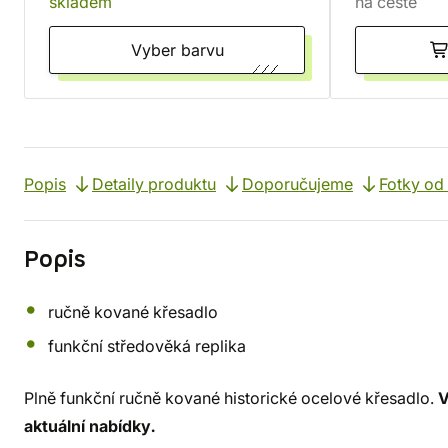
skladem
na cestě
Vyber barvu
Popis
Detaily produktu
Doporučujeme
Fotky od
Popis
ručně kované křesadlo
funkční středověká replika
Plně funkční ručně kované historické ocelové křesadlo.
V
aktuální nabídky.