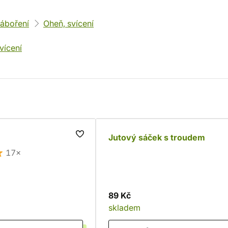
táboření
Oheň, svícení
vícení
Jutový sáček s troudem
17×
89 Kč
skladem