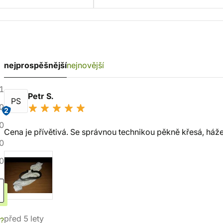
nejprospěšnější
nejnovější
1
Petr S.
PS
0
2
0
Cena je přívětivá. Se správnou technikou pěkně křesá, háž
0
0
před 5 lety
í?