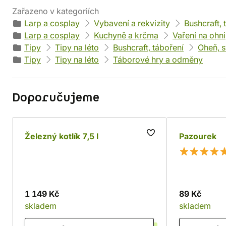
Zařazeno v kategoriích
Larp a cosplay
Vybavení a rekvizity
Bushcraft, 
Larp a cosplay
Kuchyně a krčma
Vaření na ohni
Tipy
Tipy na léto
Bushcraft, táboření
Oheň, s
Tipy
Tipy na léto
Táborové hry a odměny
Doporučujeme
Železný kotlík 7,5 l
Pazourek
1 149 Kč
89 Kč
skladem
skladem