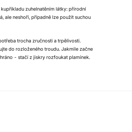
t kupříkladu zuhelnatěním látky: přírodní
á, ale neshoří, případně lze použít suchou
třeba trocha zručnosti a trpělivosti.
ujte do rozloženého troudu. Jakmile začne
yhráno - stačí z jiskry rozfoukat plamínek.