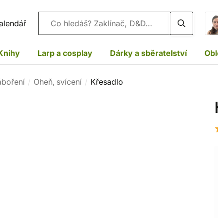
Vyhledávání
alendář
Knihy
Larp a cosplay
Dárky a sběratelství
Obl
áboření
Oheň, svícení
Křesadlo