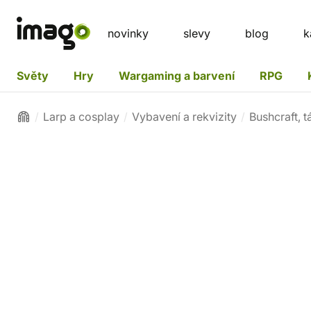
novinky
slevy
blog
k
Světy
Hry
Wargaming a barvení
RPG
Larp a cosplay
Vybavení a rekvizity
Bushcraft, t