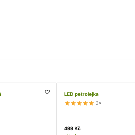
ň
LED petrolejka
3×
499 Kč