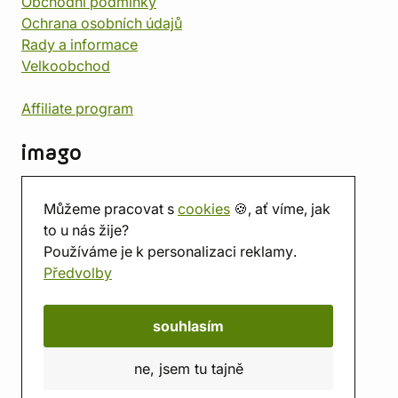
Obchodní podmínky
Ochrana osobních údajů
Rady a informace
Velkoobchod
Affiliate program
imago
Kontakt
Můžeme pracovat s
cookies
🍪, ať víme, jak
Prodejna
to u nás žije?
Herna
Používáme je k personalizaci reklamy.
O nás
Předvolby
Hodnocení obchodu
Dárkové poukazy
Kalendář
souhlasím
imago.blog
ne, jsem tu tajně