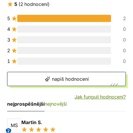
5
(2 hodnocení)
5
2
4
0
3
0
2
0
1
0
napiš hodnocení
Jak fungují hodnocení?
nejprospěšnější
nejnovější
Martin S.
MS
2