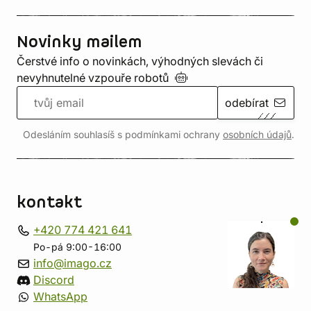
Novinky mailem
Čerstvé info o novinkách, výhodných slevách či
nevyhnutelné vzpouře
robotů
odebírat
Odesláním souhlasíš s podmínkami ochrany
osobních údajů
.
kontakt
+420 774 421 641
Po-pá 9:00-16:00
info@imago.cz
Discord
WhatsApp