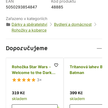
EAN
Kód produktu
5050293854847
48885
Zařazeno v kategoriích
Dárky a sběratelství
Bydlení a domácnost
Rohožky a koberce
Doporučujeme
Rohožka Star Wars -
Tritanová lahev BA
Welcome to the Dark
Batman
Side, pryž
3×
319 Kč
399 Kč
skladem
skladem