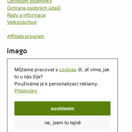
Obchodní podmínky
Ochrana osobních údajů
Rady a informace
Velkoobchod
Affiliate program
imago
Kontakt
Můžeme pracovat s
cookies
🍪, ať víme, jak
Prodejna
to u nás žije?
Herna
Používáme je k personalizaci reklamy.
O nás
Předvolby
Hodnocení obchodu
Dárkové poukazy
Kalendář
souhlasím
imago.blog
ne, jsem tu tajně