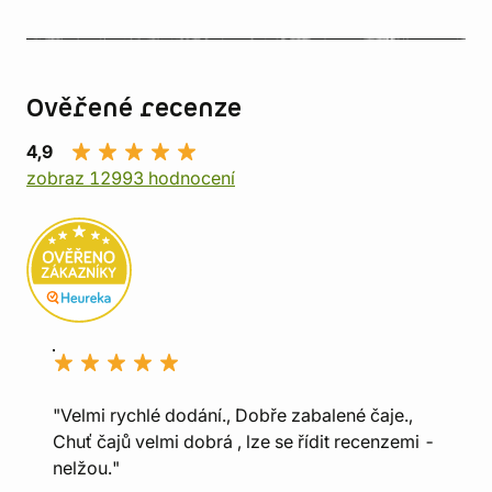
Ověřené recenze
4,9
zobraz 12993 hodnocení
"Velmi rychlé dodání., Dobře zabalené čaje.,
Chuť čajů velmi dobrá , lze se řídit recenzemi -
nelžou."