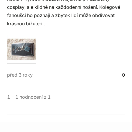
cosplay, ale klidně na každodenní nošení. Kolegové
fanoušci ho poznají a zbytek lidí může obdivovat
krásnou bižuterii.
před 3 roky
0
1
-
1
hodnocení
z
1
Informace o obchodu