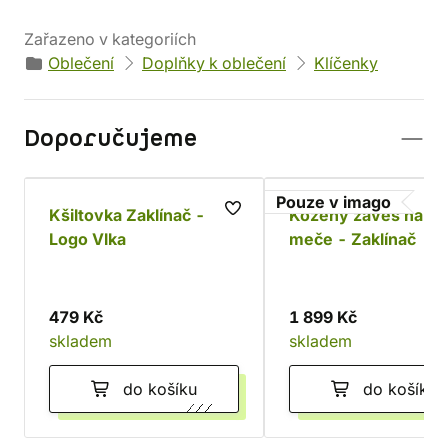
Zařazeno v kategoriích
Oblečení
Doplňky k oblečení
Klíčenky
Doporučujeme
Pouze v imago
Kšiltovka Zaklínač -
Kožený závěs na dv
Logo Vlka
meče - Zaklínač
479 Kč
1 899 Kč
skladem
skladem
do košíku
do košíku