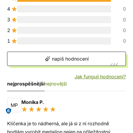
4
0
3
0
2
0
1
0
napiš hodnocení
Jak fungují hodnocení?
nejprospěšnější
nejnovější
Monika P.
MP
6
Klíčenka je to nádherná, ale já si z ní rozhodně
hodlám vyrobit medailon nejen na příležitostný