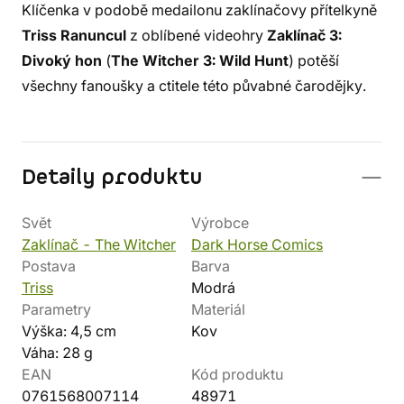
Klíčenka v podobě medailonu zaklínačovy přítelkyně
Triss Ranuncul
z oblíbené videohry
Zaklínač 3:
Divoký hon
(
The Witcher 3: Wild Hunt
) potěší
všechny fanoušky a ctitele této půvabné čarodějky.
Detaily produktu
Svět
Výrobce
Zaklínač - The Witcher
Dark Horse Comics
Postava
Barva
Triss
Modrá
Parametry
Materiál
Výška: 4,5 cm
Kov
Váha: 28 g
EAN
Kód produktu
0761568007114
48971