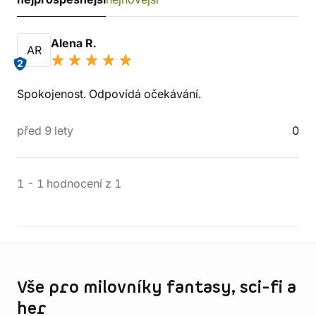
Alena R.
AR
2
Spokojenost. Odpovídá očekávání.
před 9 lety
0
1
-
1
hodnocení
z
1
Informace o obchodu
Vše pro milovníky fantasy, sci-fi a
her