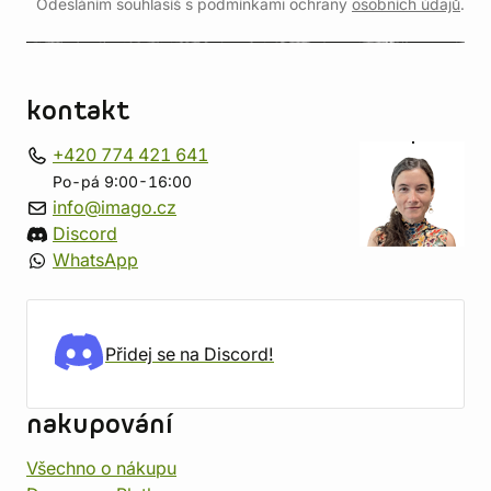
Odesláním souhlasíš s podmínkami ochrany
osobních údajů
.
kontakt
+420 774 421 641
Po-pá 9:00-16:00
info@imago.cz
Discord
WhatsApp
Přidej se na Discord!
nakupování
Všechno o nákupu