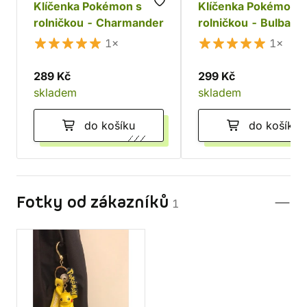
Klíčenka Pokémon s
Klíčenka Pokémon s
rolničkou - Charmander
rolničkou - Bulbasa
1×
1×
289 Kč
299 Kč
skladem
skladem
do košíku
do košíku
Fotky od zákazníků
1