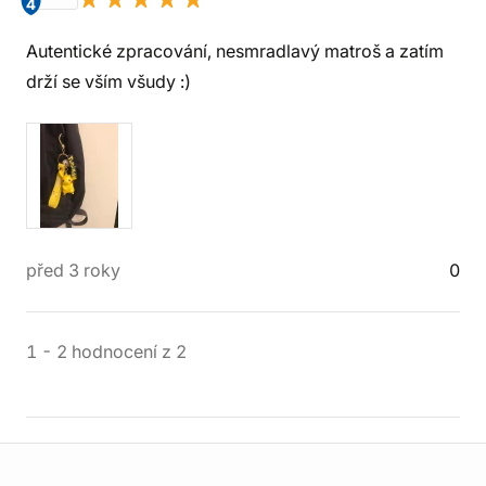
4
Autentické zpracování, nesmradlavý matroš a zatím
drží se vším všudy :)
před 3 roky
0
1
-
2
hodnocení
z
2
Informace o obchodu