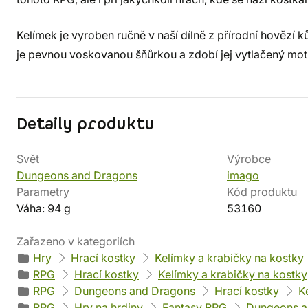
Kelímek je vyroben ručně v naší dílně z přírodní hověz
je pevnou voskovanou šňůrkou a zdobí jej vytlačený mot
Detaily produktu
Svět
Výrobce
Dungeons and Dragons
imago
Parametry
Kód produktu
Váha: 94 g
53160
Zařazeno v kategoriích
Hry
Hrací kostky
Kelímky a krabičky na kostky
RPG
Hrací kostky
Kelímky a krabičky na kostky
RPG
Dungeons and Dragons
Hrací kostky
K
RPG
Hry na hrdiny
Fantasy RPG
Dungeons a