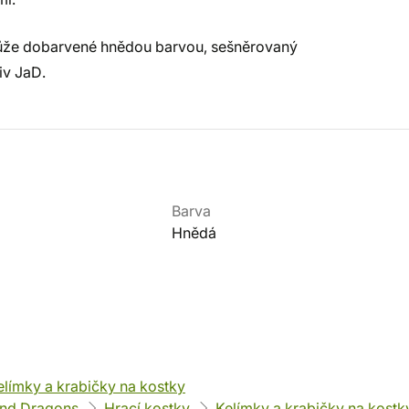
í kůže dobarvené hnědou barvou, sešněrovaný
iv JaD.
Barva
Hnědá
elímky a krabičky na kostky
nd Dragons
Hrací kostky
Kelímky a krabičky na kostk