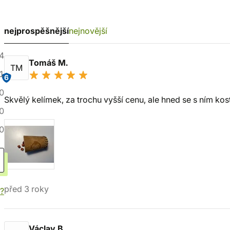
nejprospěšnější
nejnovější
4
Tomáš M.
TM
1
6
0
Skvělý kelímek, za trochu vyšší cenu, ale hned se s ním kost
0
0
před 3 roky
í?
Václav B.