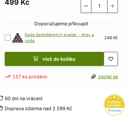
499 Kč
Doporučujeme přikoupit
Sada šestistěnných kostek - Krev a
149 Kč
voda
vlož do košíku
157 ks prodáno
zeptej se
60 dní na vrácení
Doprava zdarma nad 2 299 Kč