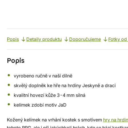
Popis
Detaily produktu
Doporučujeme
Fotky od
Popis
vyrobeno ručně v naší dílně
skvělý doplněk ke hře na hrdiny Jeskyně a draci
kvalitní hovezí kůže 3-4 mm silná
kelímek zdobí motiv JaD
Kožený kelímek na vrhání kostek s smotivem
hry na hrdi
tohoto RPG, ale i při jakýchkoli hrách, kde se hází kostka