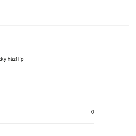
ky hází líp
0