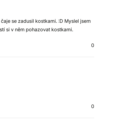
 čaje se zadusil kostkami. :D Myslel jsem
lostí si v něm pohazovat kostkami.
0
0