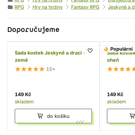
RPG
Hry na hrdiny
Fantasy RPG
Jeskyně a d
Doporučujeme
Populární
Sada kostek Jeskyně a draci -
Sada kostek
země
oheň
15×
149 Kč
149 Kč
skladem
skladem
do košíku