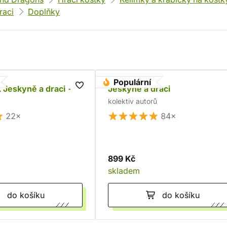
raci
Doplňky
Populární
 Jeskyně a draci -
Jeskyně a draci
kolektiv autorů
22×
84×
899 Kč
skladem
do košíku
do košíku