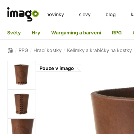
novinky
slevy
blog
k
Světy
Hry
Wargaming a barvení
RPG
RPG
Hrací kostky
Kelímky a krabičky na kostky
Pouze v imago