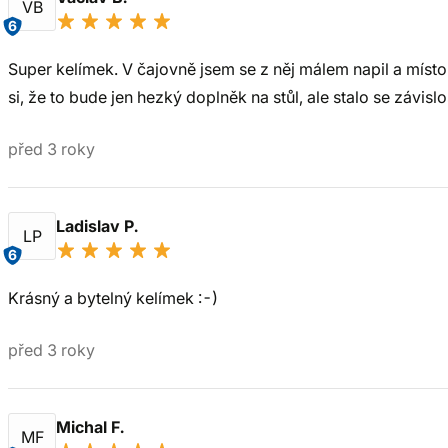
VB
6
Super kelímek. V čajovně jsem se z něj málem napil a místo
si, že to bude jen hezký doplněk na stůl, ale stalo se závis
před 3 roky
Ladislav P.
LP
6
Krásný a bytelný kelímek :-)
před 3 roky
Michal F.
MF