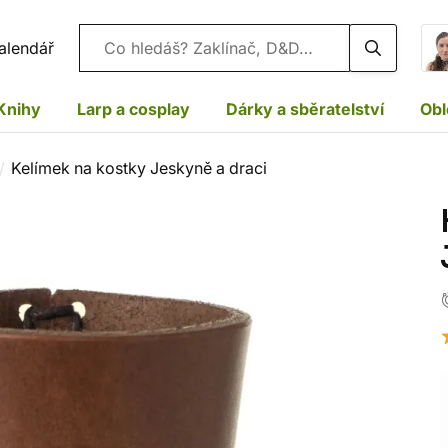
Vyhledávání
alendář
Knihy
Larp a cosplay
Dárky a sběratelství
Obl
Kelímek na kostky Jeskyně a draci