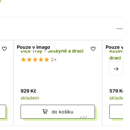
Pouze v imago
Pouze v i
Dice Tray - Jeskyně a draci
Kožený 
draci
2×
929 Kč
579 Kč
skladem
skladem
do košíku