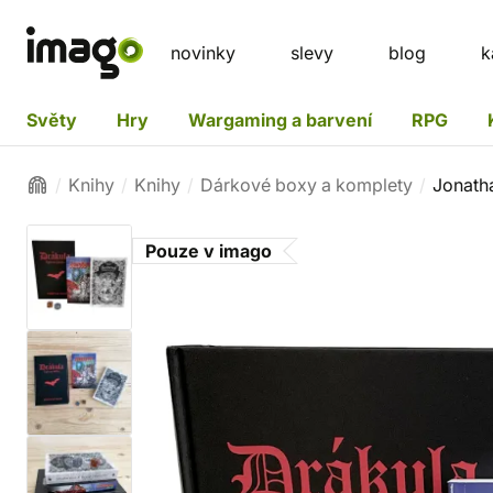
novinky
slevy
blog
k
Světy
Hry
Wargaming a barvení
RPG
Knihy
Knihy
Dárkové boxy a komplety
Jonath
Pouze v imago