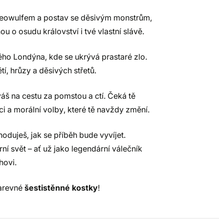
Beowulfem a postav se děsivým monstrům,
o osudu království i tvé vlastní slávě.
ho Londýna, kde se ukrývá prastaré zlo.
í, hrůzy a děsivých střetů.
áš na cestu za pomstou a ctí. Čeká tě
ci a morální volby, které tě navždy změní.
hoduješ, jak se příběh bude vyvíjet.
ní svět – ať už jako legendární válečník
hovi.
barevné
šestistěnné kostky
!