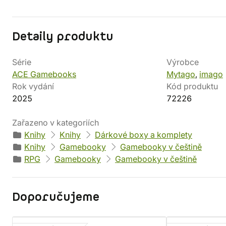
Detaily produktu
Série
Výrobce
ACE Gamebooks
Mytago
,
imago
Rok vydání
Kód produktu
2025
72226
Zařazeno v kategoriích
Knihy
Knihy
Dárkové boxy a komplety
Knihy
Gamebooky
Gamebooky v češtině
RPG
Gamebooky
Gamebooky v češtině
Doporučujeme