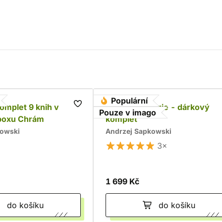
Populární
komplet 9 knih v
Husitská trilogie - dárkový
Pouze v imago
boxu Chrám
komplet
kowski
Andrzej Sapkowski
3×
1 699 Kč
do košíku
do košíku