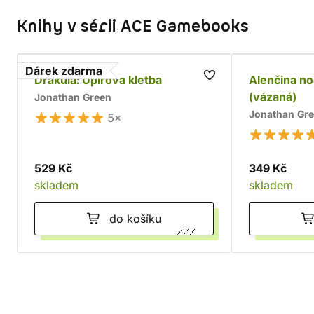
Knihy v sérii ACE Gamebooks
Dárek zdarma
Drákula: Upírova kletba
Alenčina no
(vázaná)
Jonathan Green
Jonathan Gr
5×
529 Kč
349 Kč
skladem
skladem
do košíku