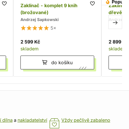
Populár
Zaklínač - komplet 9 knih
Zaklínač 
(brožované)
dřevěné
Andrzej Sapkowski
Andrzej S
5×
2 599 Kč
2 899 Kč
skladem
skladem
do košíku
í dílna
a
nakladatelství
Vždy pečlivě zabaleno