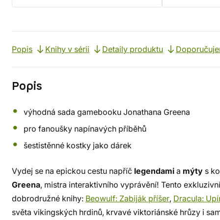
Popis
Knihy v sérii
Detaily produktu
Doporučuj
Popis
výhodná sada gamebooku Jonathana Greena
pro fanoušky napínavých příběhů
šestistěnné kostky jako dárek
Vydej se na epickou cestu napříč
legendami
a
mýty
s k
Greena
, mistra interaktivního vyprávění! Tento exkluziv
dobrodružné knihy:
Beowulf: Zabiják příšer
,
Dracula: Upí
světa vikingských hrdinů, krvavé viktoriánské hrůzy i sam