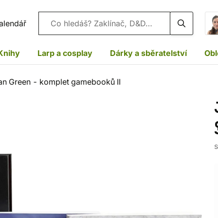
Vyhledávání
alendář
Knihy
Larp a cosplay
Dárky a sběratelství
Obl
an Green - komplet gamebooků II
s