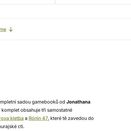
eme
ompletní sadou gamebooků od
Jonathana
ní komplet obsahuje tři samostatné
rova kletba
a
Rónin 47
, které tě zavedou do
urajské cti.