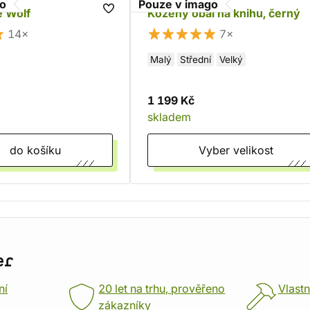
go
Pouze v imago
e Wolf
Kožený obal na knihu, černý
14×
7×
Malý
Střední
Velký
1 199 Kč
skladem
do košíku
Vyber velikost
er
ní
20 let na trhu, prověřeno
Vlastn
zákazníky