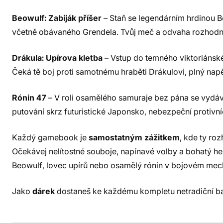
Beowulf: Zabiják příšer
– Staň se legendárním hrdinou 
včetně obávaného Grendela. Tvůj meč a odvaha rozhodnou 
Drákula: Upírova kletba
– Vstup do temného viktoriánské
Čeká tě boj proti samotnému hraběti Drákulovi, plný napět
Rónin 47
– V roli osamělého samuraje bez pána se vydáv
putování skrz futuristické Japonsko, nebezpeční protivní
Každý gamebook je
samostatným zážitkem
, kde ty roz
Očekávej nelítostné souboje, napínavé volby a bohatý her
Beowulf, lovec upírů nebo osamělý rónin v bojovém mec
Jako
dárek
dostaneš ke každému kompletu netradiční 