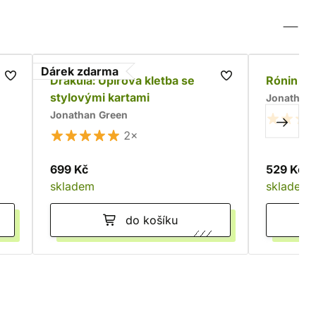
Dárek zdarma
Drákula: Upírova kletba se
Rónin 47
stylovými kartami
Jonathan 
Jonathan Green
2×
699 Kč
529 Kč
skladem
skladem
do košíku