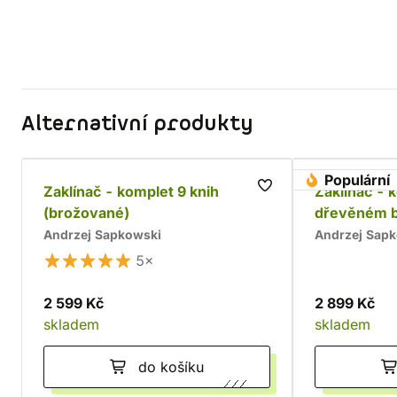
Alternativní produkty
Populární
Zaklínač - komplet 9 knih
Zaklínač - 
(brožované)
dřevěném 
Andrzej Sapkowski
Andrzej Sap
5×
2 599 Kč
2 899 Kč
skladem
skladem
do košíku