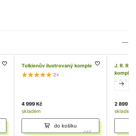
Tolkienův ilustrovaný komplet
J. R. R. 
komplet 
2×
J. R. R. To
4 999 Kč
2 899 Kč
skladem
skladem
do košíku