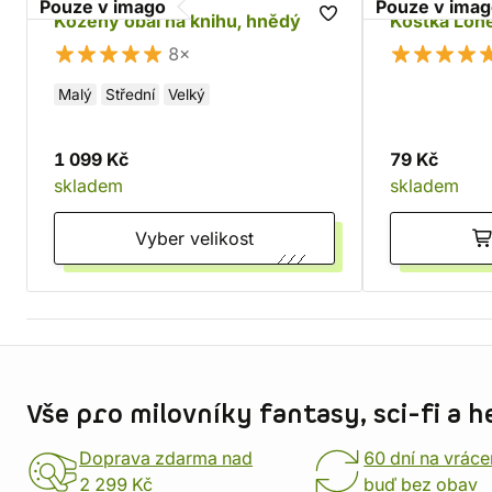
Pouze v imago
Pouze v ima
Kožený obal na knihu, hnědý
Kostka Lon
8×
Malý
Střední
Velký
1 099 Kč
79 Kč
skladem
skladem
Vyber velikost
Informace o obchodu
Vše pro milovníky fantasy, sci-fi a h
Doprava zdarma nad
60 dní na vráce
2 299 Kč
buď bez obav