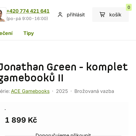
0
+420 774 421 641
přihlásit
košík
(po-pá 9:00-16:00)
ečení
Tipy
Jonathan Green - komplet
gamebooků II
érie:
ACE Gamebooks
2025
Brožovaná vazba
1 899 Kč
Doporučujeme přikoupit