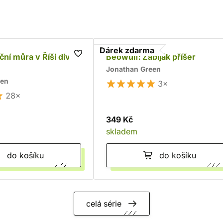
Dárek zdarma
ční můra v Říši divů
Beowulf: Zabiják příšer
Jonathan Green
een
3×
28×
349 Kč
skladem
do košíku
do košíku
celá série