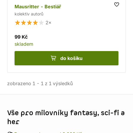
Mausritter - Bestiář
kolektiv autorů
2×
99 Kč
skladem
do košíku
zobrazeno
1
-
1
z
1
výsledků
Informace o obchodu
Vše pro milovníky fantasy, sci-fi a
her