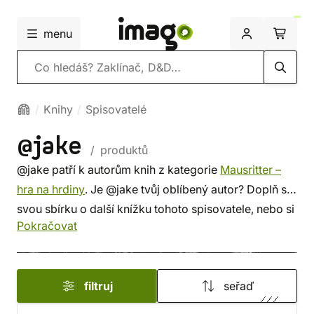
menu
Vyhledávání
Knihy
Spisovatelé
@jake
/ produktů
@jake patří k autorům knih z kategorie
Mausritter –
hra na hrdiny
. Je @jake tvůj oblíbený autor? Doplň si
svou sbírku o další knížku tohoto spisovatele, nebo si
Pokračovat
prohlédni
nejnovější knihy
od dalších autorů z této
kategorie. Někdo vybírá srdcem, někdo podle autora.
U nás si vybereš z méně známých i z těch proslulých.
filtruj
seřaď
✔️ Nabízíme levnou dopravu, rychlé dodání
a bezpečný nákup!