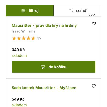
filtruj
seřaď
Mausritter - pravidla hry na hrdiny
Isaac Williams
4×
349 Kč
skladem
do košíku
Sada kostek Mausritter - Myší sen
549 Kč
skladem