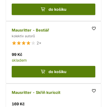
do košíku
Mausritter - Bestiář
kolektiv autorů
2×
99 Kč
skladem
do košíku
Mausritter - Skříň kuriozit
169 Kč