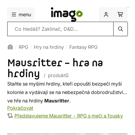
menu
Vyhledávání
RPG
Hry na hrdiny
Fantasy RPG
Mausritter – hra na
hrdiny
/ produktů
Staňte se myšími hrdiny, kteří opouští bezpečí myší
kolonie a vydávají se na nebezpečná dobrodružství
ve hře na hrdiny
Mausritter
.
Pokračovat
Představujeme Mausritter - RPG s meči a fousky