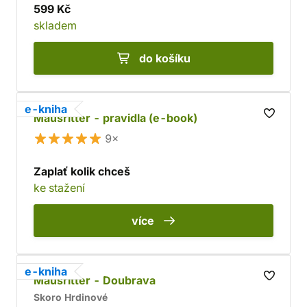
599 Kč
skladem
do košíku
e-kniha
Mausritter - pravidla (e-book)
9×
Zaplať kolik chceš
ke stažení
více
e-kniha
Mausritter - Doubrava
Skoro Hrdinové