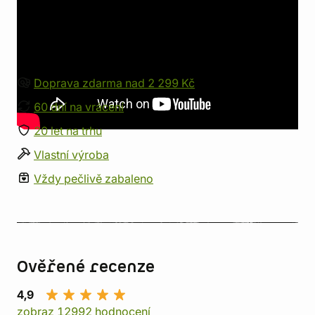
Vše pro milovníky fantasy, sci-fi a
her
Doprava zdarma nad 2 299 Kč
60 dní na vrácení
20 let na trhu
Vlastní výroba
Vždy pečlivě zabaleno
Ověřené recenze
4,9
zobraz 12992 hodnocení