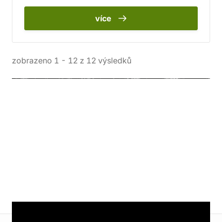
více
zobrazeno
1
-
12
z
12
výsledků
Informace o obchodu