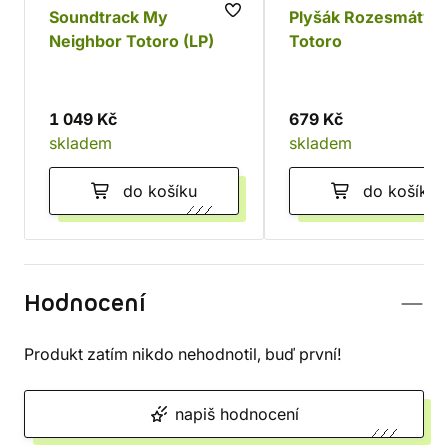
Soundtrack My
Plyšák Rozesmátý
Neighbor Totoro (LP)
Totoro
1 049 Kč
679 Kč
skladem
skladem
do košíku
do košíku
Hodnocení
Produkt zatím nikdo nehodnotil, buď první!
napiš hodnocení