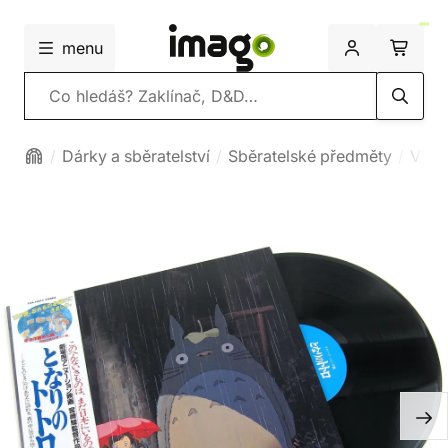
menu
Vyhledávání
Dárky a sběratelství
Sběratelské předměty
Viny