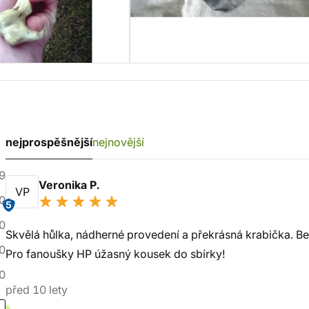
nejprospěšnější
nejnovější
9
Veronika P.
VP
0
5
0
Skvělá hůlka, nádherné provedení a překrásná krabička. Bez
0
Pro fanoušky HP úžasný kousek do sbírky!
0
před 10 lety