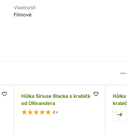
Vlastnosti
Filmové
Hůlka Siriuse Blacka s krabičkou
Hůlka Al
od Ollivandera
krabičko
4×