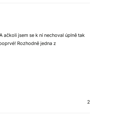
 ačkoli jsem se k ní nechoval úplně tak
il poprvé! Rozhodně jedna z
2