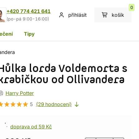
0
+420 774 421 641
přihlásit
košík
(po-pá 9:00-16:00)
ečení
Tipy
vandera
Hůlka lorda Voldemorta s
krabičkou od Ollivandera
Harry Potter
5
(29 hodnocení)
doprava od 59 Kč