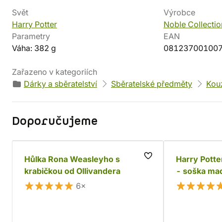
Svět
Výrobce
Harry Potter
Noble Collectio
Parametry
EAN
Váha: 382 g
08123700100
Zařazeno v kategoriích
Dárky a sběratelství
Sběratelské předměty
Kouz
Doporučujeme
Hůlka Rona Weasleyho s
Harry Potte
krabičkou od Ollivandera
- soška ma
trnoocaséh
6×