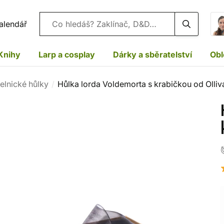
Vyhledávání
alendář
Knihy
Larp a cosplay
Dárky a sběratelství
Obl
elnické hůlky
Hůlka lorda Voldemorta s krabičkou od Olli