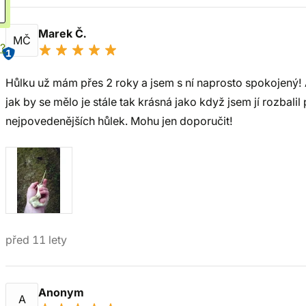
Marek Č.
MČ
í?
1
Hůlku už mám přes 2 roky a jsem s ní naprosto spokojený! A
jak by se mělo je stále tak krásná jako když jsem jí rozbal
nejpovedenějších hůlek. Mohu jen doporučit!
před 11 lety
Anonym
A