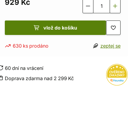
929 Kč
vlož do košíku
630 ks prodáno
zeptej se
60 dní na vrácení
Doprava zdarma nad 2 299 Kč