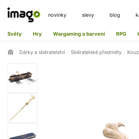
novinky
slevy
blog
k
Světy
Hry
Wargaming a barvení
RPG
Dárky a sběratelství
Sběratelské předměty
Kouz