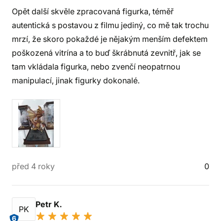
Opět další skvěle zpracovaná figurka, téměř
autentická s postavou z filmu jediný, co mě tak trochu
mrzí, že skoro pokaždé je nějakým menším defektem
poškozená vitrína a to buď škrábnutá zevnitř, jak se
tam vkládala figurka, nebo zvenčí neopatrnou
manipulací, jinak figurky dokonalé.
před 4 roky
0
Petr K.
PK
6