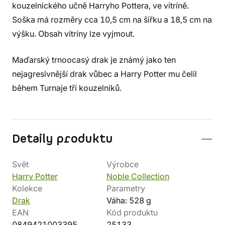
kouzelnického učně Harryho Pottera, ve vitríně.
Soška má rozměry cca 10,5 cm na šířku a 18,5 cm na
výšku. Obsah vitríny lze vyjmout.
Maďarský trnoocasý drak je známý jako ten
nejagresivnější drak vůbec a Harry Potter mu čelil
během Turnaje tří kouzelníků.
Detaily produktu
Svět
Výrobce
Harry Potter
Noble Collection
Kolekce
Parametry
Drak
Váha: 528 g
EAN
Kód produktu
0849421003395
25133