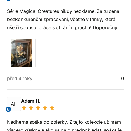
Série Magical Creatures nikdy nezklame. Za tu cena
bezkonkurenční zpracování, včetně vitrínky, která
ušetří spoustu práce s otíráním prachu! Doporučuju.
před 4 roky
0
Adam H.
AH
6
Nádherná soška do zbierky. Z tejto kolekcie už mám
viacero kúskov a ako sa dalo predpokladať, soška je