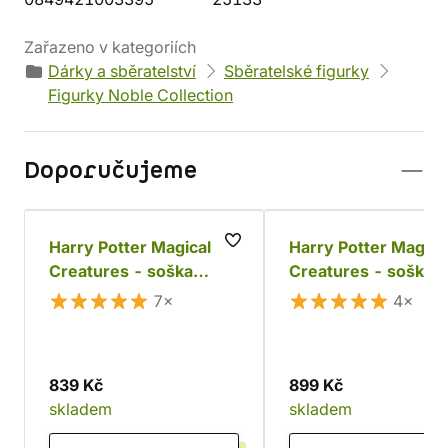
Zařazeno v kategoriích
Dárky a sběratelství
Sběratelské figurky
Figurky Noble Collection
Doporučujeme
Harry Potter Magical
Harry Potter Magica
Creatures - soška
Creatures - soška
Aragoga
ukrajinského
7×
4×
železnobřichého dr
839 Kč
899 Kč
skladem
skladem