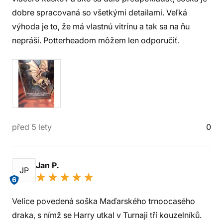
dobre spracovaná so všetkými detailami. Veľká
výhoda je to, že má vlastnú vitrínu a tak sa na ňu
nepráši. Potterheadom môžem len odporučiť.
před 5 lety
0
Jan P.
JP
6
Velice povedená soška Maďarského trnoocasého
draka, s nímž se Harry utkal v Turnaji tří kouzelníků.