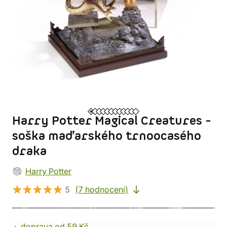
Harry Potter Magical Creatures -
soška maďarského trnoocasého
draka
Harry Potter
5
(7 hodnocení)
doprava od 59 Kč