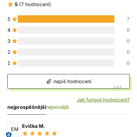
5
(7 hodnocení)
5
7
4
0
3
0
2
0
1
0
napiš hodnocení
Jak fungují hodnocení?
nejprospěšnější
nejnovější
Evička M.
EM
6