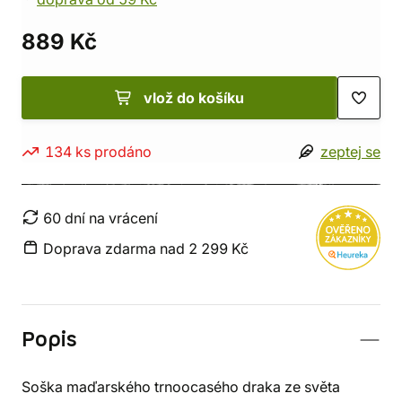
889 Kč
vlož do košíku
134 ks prodáno
zeptej se
60 dní na vrácení
Doprava zdarma nad 2 299 Kč
Popis
Soška maďarského trnoocasého draka ze světa