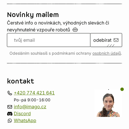
Novinky mailem
Čerstvé info o novinkách, výhodných slevách či
nevyhnutelné vzpouře
robotů
odebírat
Odesláním souhlasíš s podmínkami ochrany
osobních údajů
.
kontakt
+420 774 421 641
Po-pá 9:00-16:00
info@imago.cz
Discord
WhatsApp