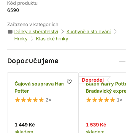
Kód produktu
6590
Zařazeno v kategoriích
Dárky a sběratelství
Kuchyně a stolování
Hrnky
Klasické hrnky
Doporučujeme
Doprodej
Čajová souprava Harry
Batoh Harry Potter 
Potter
Bradavický expres 
2×
1×
1 449 Kč
1 539 Kč
skladem
skladem