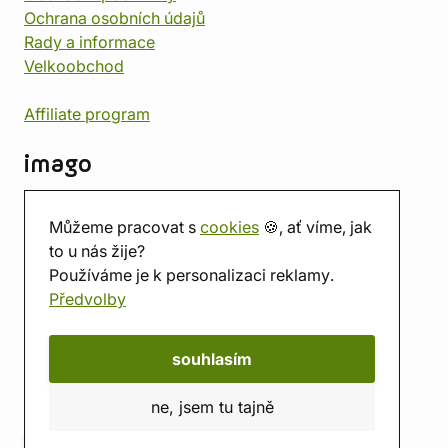
Ochrana osobních údajů
Rady a informace
Velkoobchod
Affiliate program
imago
Kontakt
Můžeme pracovat s
cookies
🍪, ať víme, jak
Prodejna
to u nás žije?
Herna
Používáme je k personalizaci reklamy.
O nás
Předvolby
Hodnocení obchodu
Dárkové poukazy
Kalendář
souhlasím
imago.blog
ne, jsem tu tajně