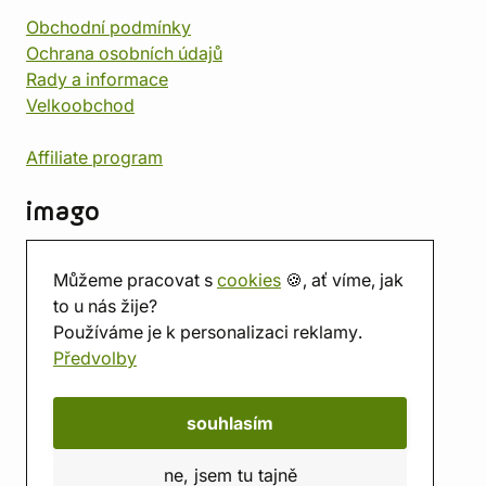
Obchodní podmínky
Ochrana osobních údajů
Rady a informace
Velkoobchod
Affiliate program
imago
Kontakt
Můžeme pracovat s
cookies
🍪, ať víme, jak
Prodejna
to u nás žije?
Herna
Používáme je k personalizaci reklamy.
O nás
Předvolby
Hodnocení obchodu
Dárkové poukazy
Kalendář
souhlasím
imago.blog
ne, jsem tu tajně