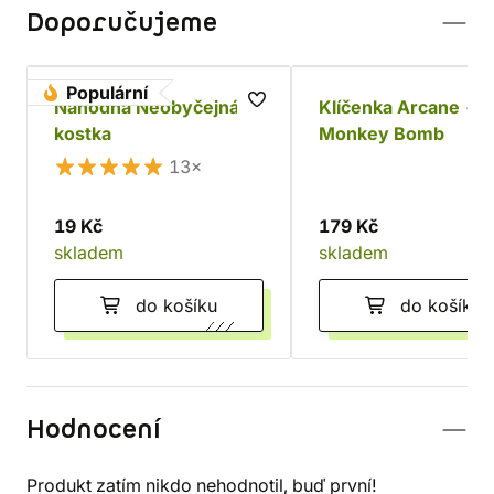
Doporučujeme
Populární
Náhodná Neobyčejná
Klíčenka Arcane -
kostka
Monkey Bomb
13×
19 Kč
179 Kč
skladem
skladem
do košíku
do košíku
Hodnocení
Produkt zatím nikdo nehodnotil, buď první!