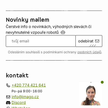
Novinky mailem
Čerstvé info o novinkách, výhodných slevách či
nevyhnutelné vzpouře
robotů
odebírat
Odesláním souhlasíš s podmínkami ochrany
osobních údajů
.
kontakt
+420 774 421 641
Po-pá 9:00-16:00
info@imago.cz
Discord