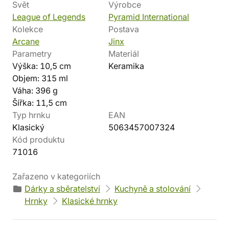
Svět
Výrobce
League of Legends
Pyramid International
Kolekce
Postava
Arcane
Jinx
Parametry
Materiál
Výška: 10,5 cm
Keramika
Objem: 315 ml
Váha: 396 g
Šířka: 11,5 cm
Typ hrnku
EAN
Klasický
5063457007324
Kód produktu
71016
Zařazeno v kategoriích
Dárky a sběratelství
Kuchyně a stolování
Hrnky
Klasické hrnky