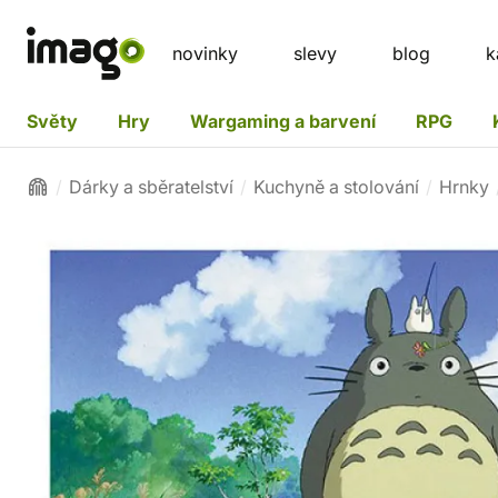
novinky
slevy
blog
k
Světy
Hry
Wargaming a barvení
RPG
Dárky a sběratelství
Kuchyně a stolování
Hrnky