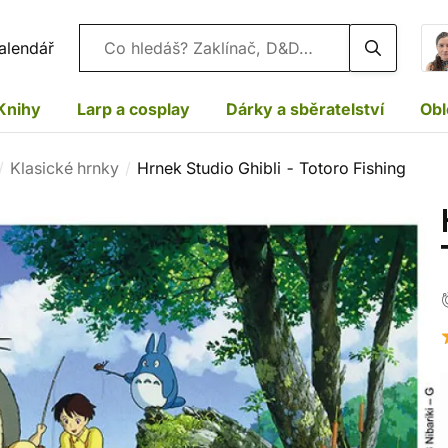
Vyhledávání
alendář
Knihy
Larp a cosplay
Dárky a sběratelství
Obl
Klasické hrnky
Hrnek Studio Ghibli - Totoro Fishing