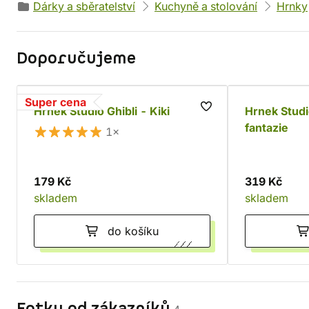
Dárky a sběratelství
Kuchyně a stolování
Hrnky
Doporučujeme
Super cena
Hrnek Studio Ghibli - Kiki
Hrnek Studi
fantazie
1×
179 Kč
319 Kč
skladem
skladem
do košíku