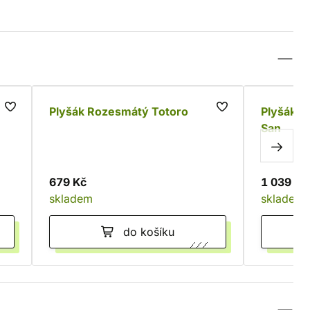
us
Plyšák Rozesmátý Totoro
Plyšák P
San
679 Kč
1 039 Kč
skladem
skladem
do košíku