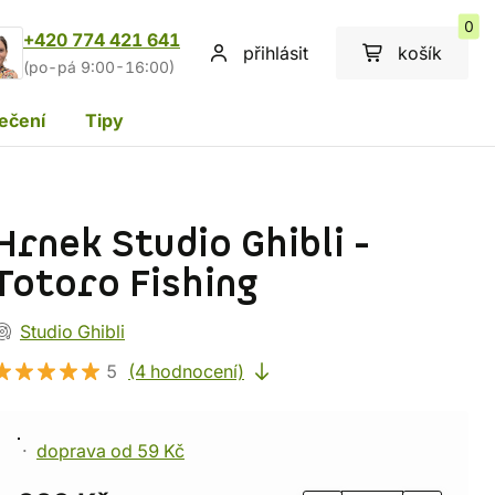
0
+420 774 421 641
přihlásit
košík
(po-pá 9:00-16:00)
ečení
Tipy
Hrnek Studio Ghibli -
Totoro Fishing
Studio Ghibli
5
(4 hodnocení)
doprava od 59 Kč