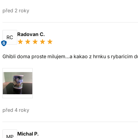
před 2 roky
Radovan C.
RC
6
Ghibli doma proste milujem…a kakao z hrnku s rybaricim d
před 4 roky
Michal P.
MP