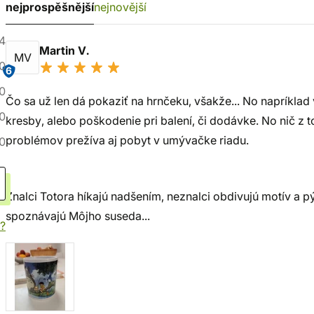
nejprospěšnější
nejnovější
4
Martin V.
MV
0
6
0
Čo sa už len dá pokaziť na hrnčeku, všakže... No napríklad
0
kresby, alebo poškodenie pri balení, či dodávke. No nič z 
problémov prežíva aj pobyt v umývačke riadu.
0
Znalci Totora híkajú nadšením, neznalci obdivujú motív a pýt
spoznávajú Môjho suseda...
í?