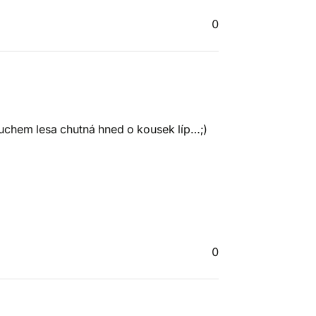
0
uchem lesa chutná hned o kousek líp…;)
0