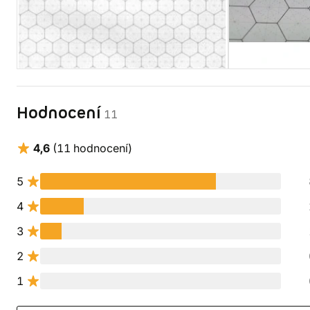
Hodnocení
11
4,6
(11 hodnocení)
5
4
3
2
1