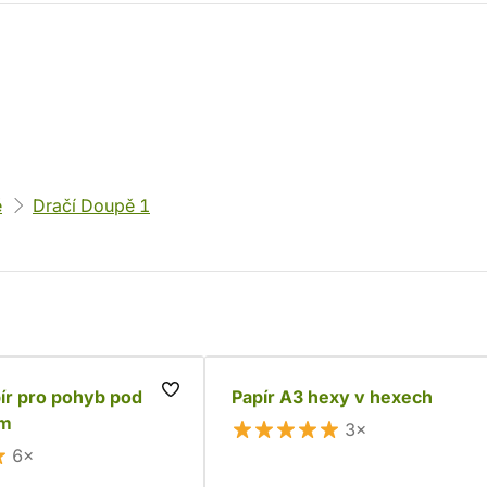
ě
Dračí Doupě 1
ír pro pohyb pod
Papír A3 hexy v hexech
em
3×
6×