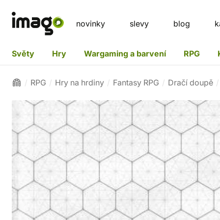
novinky
slevy
blog
k
Světy
Hry
Wargaming a barvení
RPG
RPG
Hry na hrdiny
Fantasy RPG
Dračí doupě