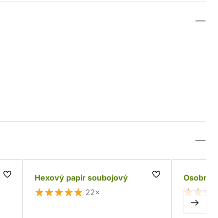
Hexový papír soubojový
Osobní d
22×