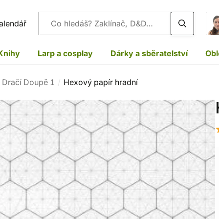
Vyhledávání
alendář
Knihy
Larp a cosplay
Dárky a sběratelství
Obl
Dračí Doupě 1
Hexový papír hradní