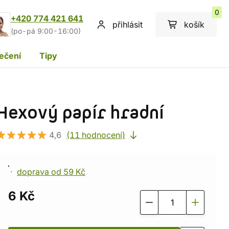
0
+420 774 421 641
přihlásit
košík
(po-pá 9:00-16:00)
ečení
Tipy
Hexový papír hradní
4,6
(11 hodnocení)
doprava od 59 Kč
6 Kč