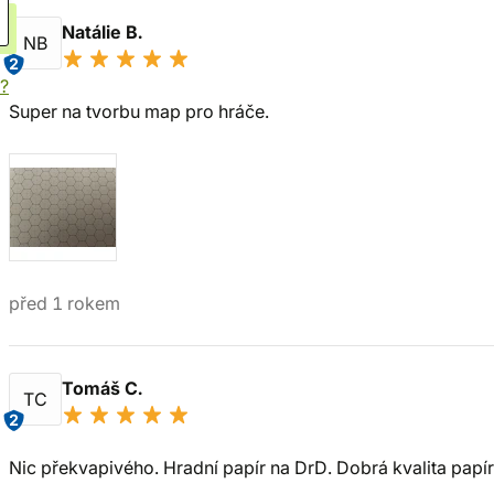
Natálie B.
NB
2
í?
Super na tvorbu map pro hráče.
před 1 rokem
Tomáš C.
TC
2
Nic překvapivého. Hradní papír na DrD. Dobrá kvalita papíru