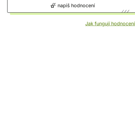
napiš hodnocení
Jak fungují hodnocen