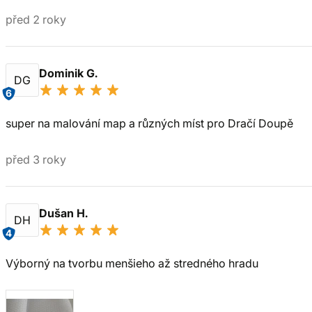
před 2 roky
Dominik G.
DG
6
super na malování map a různých míst pro Dračí Doupě
před 3 roky
Dušan H.
DH
4
Výborný na tvorbu menšieho až stredného hradu