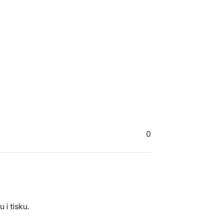
0
 i tisku.