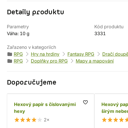
Detaily produktu
Parametry
Kód produktu
Váha: 10 g
3331
Zařazeno v kategoriích
RPG
Hry na hrdiny
Fantasy RPG
Dračí doup
RPG
Doplňky pro RPG
Mapy a mapování
Doporučujeme
Hexový papír s číslovanými
Hexový pap
hexy
širým neb
2×