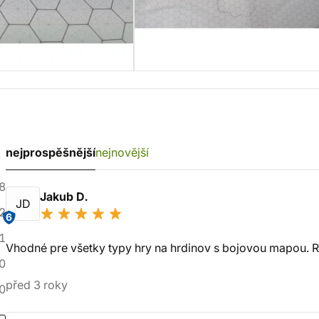
nejprospěšnější
nejnovější
8
Jakub D.
JD
2
6
1
Vhodné pre všetky typy hry na hrdinov s bojovou mapou. 
0
před 3 roky
0