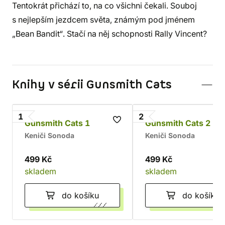
Tentokrát přichází to, na co všichni čekali. Souboj
s nejlepším jezdcem světa, známým pod jménem
„Bean Bandit“. Stačí na něj schopnosti Rally Vincent?
Knihy v sérii Gunsmith Cats
1
2
Gunsmith Cats 1
Gunsmith Cats 2
Keniči Sonoda
Keniči Sonoda
499 Kč
499 Kč
skladem
skladem
do košíku
do košíku