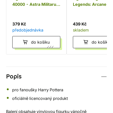
40000 - Astra Militarum
Legends: Arcane - J
Commisar Funko POP!
Funko POP!
379 Kč
439 Kč
předobjednávka
skladem
do košíku
do košíku
Popis
pro fanoušky Harry Pottera
oficiálně licencovaný produkt
Balení obsahuje vinylovou figurku vánočně