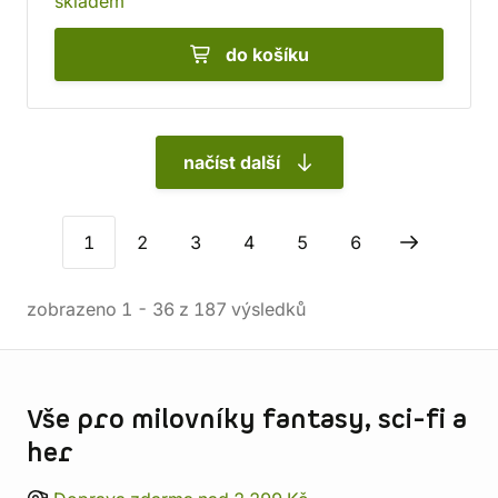
skladem
do košíku
načíst další
1
2
3
4
5
6
zobrazeno
1
-
36
z
187
výsledků
Informace o obchodu
Vše pro milovníky fantasy, sci-fi a
her