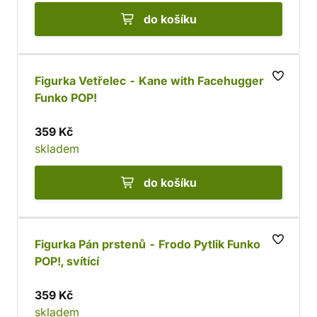
do košíku
Figurka Vetřelec - Kane with Facehugger
Funko POP!
359 Kč
skladem
do košíku
Figurka Pán prstenů - Frodo Pytlik Funko
POP!, svítící
359 Kč
skladem