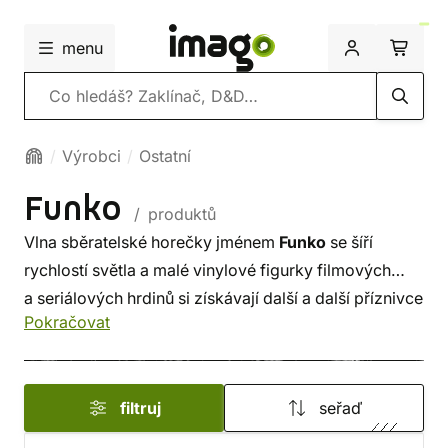
menu
Vyhledávání
Výrobci
Ostatní
Funko
/ produktů
Vlna sběratelské horečky jménem
Funko
se šíří
rychlostí světla a malé vinylové figurky filmových
a seriálových hrdinů si získávají další a další příznivce
Pokračovat
z řad malých i velkých sběratelů a fanoušků
popkultury. Americký výrobce Funko přináší
nekonečný svět originálních licencovaných figurek ke
filtruj
seřaď
světoznámým franšízám, jako jsou
Star Wars
,
Disney
,
Marvel
,
Harry Potter
,
Game of Thrones