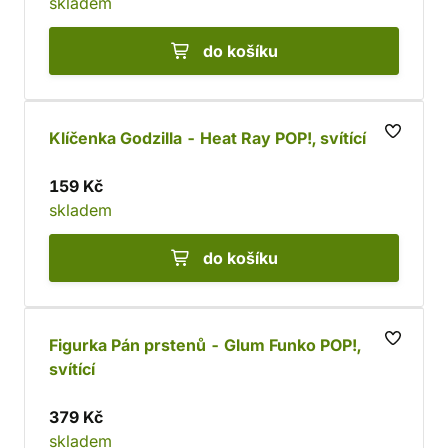
skladem
do košíku
Klíčenka Godzilla - Heat Ray POP!, svítící
159 Kč
skladem
do košíku
Figurka Pán prstenů - Glum Funko POP!,
svítící
379 Kč
skladem