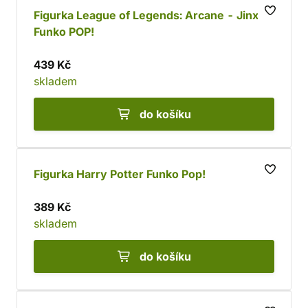
a mnohé další. K nejoblíbenějším patří bezpochyby
Figurka League of Legends: Arcane - Jinx
proslulé figurky
Funko POP!
Funko Pop
.
439 Kč
skladem
do košíku
Figurka Harry Potter Funko Pop!
389 Kč
skladem
do košíku