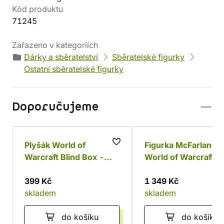
Kód produktu
71245
Zařazeno v kategoriích
Dárky a sběratelství
Sběratelské figurky
Ostatní sběratelské figurky
Doporučujeme
Plyšák World of
Figurka McFarlane 
Warcraft Blind Box -
World of Warcraft -
Series One Collection
Lich King (Elite Editi
399 Kč
1 349 Kč
skladem
skladem
do košíku
do košíku