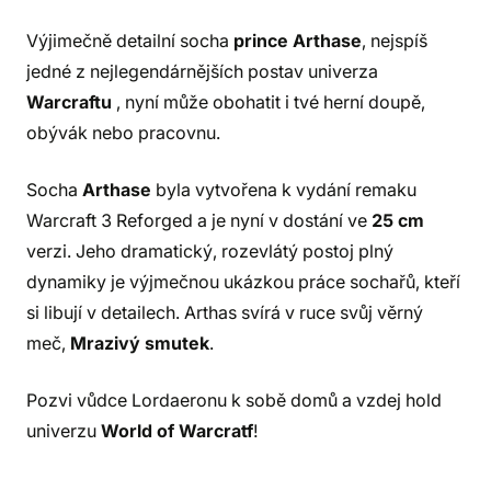
Výjimečně detailní socha
prince Arthase
, nejspíš
jedné z nejlegendárnějších postav univerza
Warcraftu
, nyní může obohatit i tvé herní doupě,
obývák nebo pracovnu.
Socha
Arthase
byla vytvořena k vydání remaku
Warcraft 3 Reforged a je nyní v dostání ve
25 cm
verzi. Jeho dramatický, rozevlátý postoj plný
dynamiky je výjmečnou ukázkou práce sochařů, kteří
si libují v detailech. Arthas svírá v ruce svůj věrný
meč,
Mrazivý smutek
.
Pozvi vůdce Lordaeronu k sobě domů a vzdej hold
univerzu
World of Warcratf
!