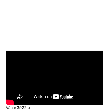
Detaily produktu
Svět
Výrobce
World of Warcraft
FS Holding
Parametry
EAN
Výška: 25 cm
5030917290589
Váha: 3922 g