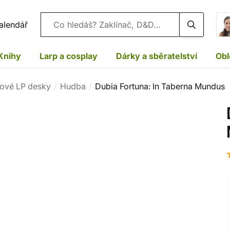
Vyhledávání
alendář
Knihy
Larp a cosplay
Dárky a sběratelství
Obl
lové LP desky
Hudba
Dubia Fortuna: In Taberna Mundus