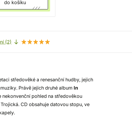
do košíku
í (2)
etaci středověké a renesanční hudby, jejich
é muziky. Právě jejich druhé album
In
e nekonvenční pohled na středověkou
Trojická. CD obsahuje datovou stopu, ve
kapely.