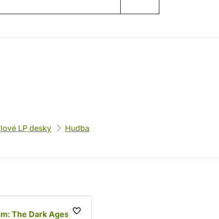
ylové LP desky
Hudba
om: The Dark Ages -