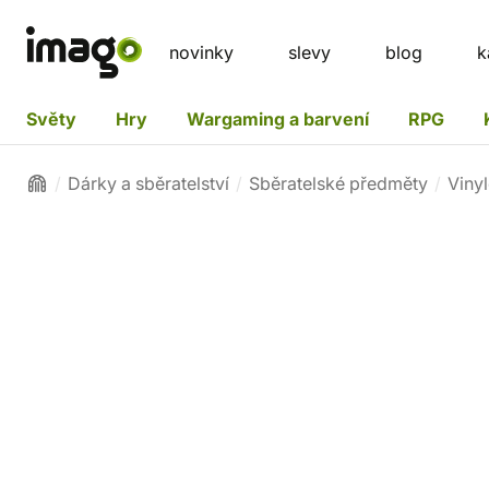
novinky
slevy
blog
k
Světy
Hry
Wargaming a barvení
RPG
Dárky a sběratelství
Sběratelské předměty
Viny