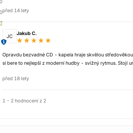
0
před 14 lety
0
í?
Jakub C.
JC
1
Opravdu bezvadné CD - kapela hraje skvělou středověkou 
si bere to nejlepší z moderní hudby - svižný rytmus. Stojí urč
před 18 lety
1
-
2
hodnocení
z
2