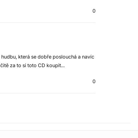
0
hudbu, která se dobře poslouchá a navíc
itě za to si toto CD koupit...
0