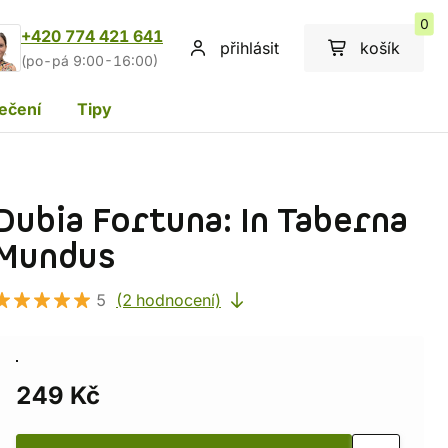
0
+420 774 421 641
přihlásit
košík
(po-pá 9:00-16:00)
ečení
Tipy
Dubia Fortuna: In Taberna
Mundus
5
(2 hodnocení)
249 Kč