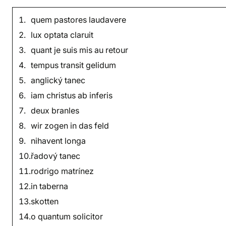
quem pastores laudavere
lux optata claruit
quant je suis mis au retour
tempus transit gelidum
anglický tanec
iam christus ab inferis
deux branles
wir zogen in das feld
nihavent longa
řadový tanec
rodrigo matrínez
in taberna
skotten
o quantum solicitor