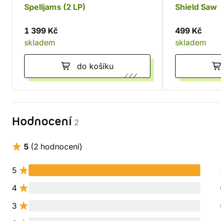
Spelljams (2 LP)
Shield Saw
1 399 Kč
499 Kč
skladem
skladem
do košíku
Hodnocení
2
5
(2 hodnocení)
5
4
3