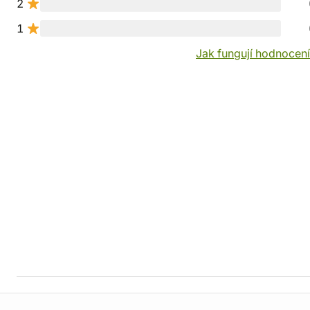
2
1
Jak fungují hodnocen
Informace o obchodu