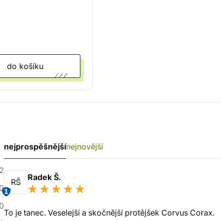
do košíku
nejprospěšnější
nejnovější
2
Radek Š.
RŠ
0
1
0
To je tanec. Veselejší a skočnější protějšek Corvus Corax.