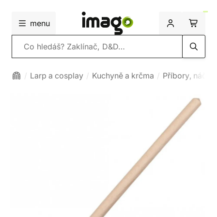
menu
Vyhledávání
Larp a cosplay
Kuchyně a krčma
Příbory, náčiní