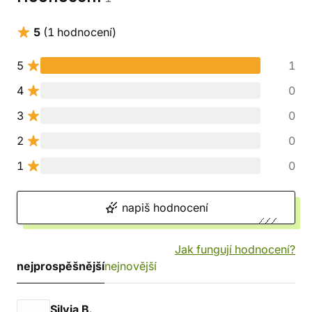
5
(1 hodnocení)
5
1
4
0
3
0
2
0
1
0
napiš hodnocení
Jak fungují hodnocení?
nejprospěšnější
nejnovější
Silvia B.