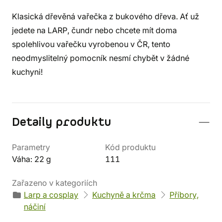
Klasická dřevěná vařečka z bukového dřeva. Ať už
jedete na LARP, čundr nebo chcete mít doma
spolehlivou vařečku vyrobenou v ČR, tento
neodmyslitelný pomocník nesmí chybět v žádné
kuchyni!
Detaily produktu
Parametry
Kód produktu
Váha: 22 g
111
Zařazeno v kategoriích
Larp a cosplay
Kuchyně a krčma
Příbory,
náčiní