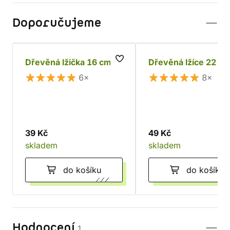
Doporučujeme
Dřevěná lžička 16 cm
Dřevěná lžíce 22 c
6×
8×
39 Kč
49 Kč
skladem
skladem
do košíku
do košíku
Hodnocení
1