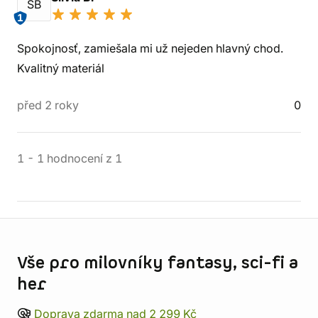
SB
1
Spokojnosť, zamiešala mi už nejeden hlavný chod.
Kvalitný materiál
před 2 roky
0
1
-
1
hodnocení
z
1
Informace o obchodu
Vše pro milovníky fantasy, sci-fi a
her
Doprava zdarma nad 2 299 Kč