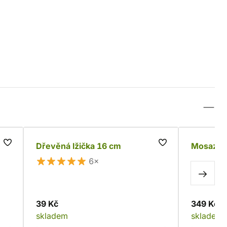
Dřevěná lžička 16 cm
Mosazná 
6×
39 Kč
349 Kč
skladem
skladem