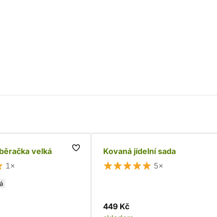
běračka velká
Kovaná jídelní sada
1×
5×
lá
449 Kč