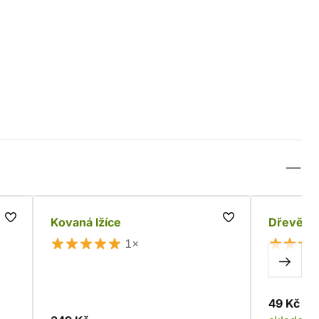
Kovaná lžíce
Dřevěná 
1×
49 Kč