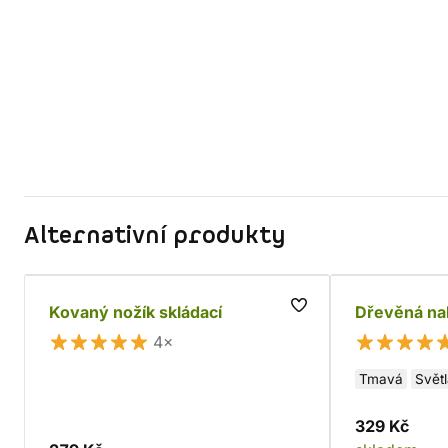
Alternativní produkty
Kovaný nožík skládací
Dřevěná na
4×
Tmavá
Svět
329 Kč