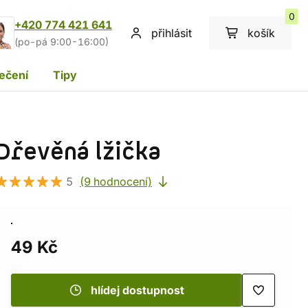
0
+420 774 421 641
přihlásit
košík
(po-pá 9:00-16:00)
ečení
Tipy
Dřevěná lžička
5
(9 hodnocení)
49 Kč
hlídej dostupnost