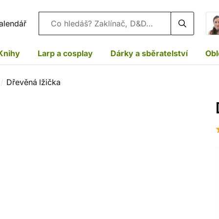
Vyhledávání
alendář
Knihy
Larp a cosplay
Dárky a sběratelství
Obl
Dřevěná lžička