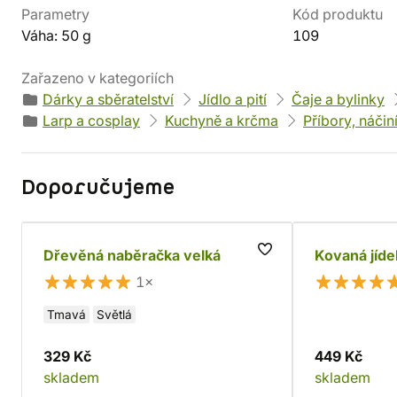
Parametry
Kód produktu
Váha: 50 g
109
Zařazeno v kategoriích
Dárky a sběratelství
Jídlo a pití
Čaje a bylinky
Larp a cosplay
Kuchyně a krčma
Příbory, náčin
Doporučujeme
Dřevěná naběračka velká
Kovaná jíde
1×
Tmavá
Světlá
329 Kč
449 Kč
skladem
skladem