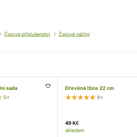
Čajové příslušenství
Čajové náčiní
í
lní sada
Dřevěná lžíce 22 cm
5×
8×
49 Kč
skladem