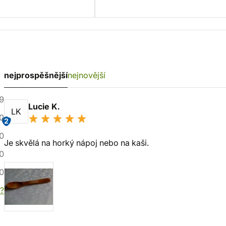
nejprospěšnější
nejnovější
9
Lucie K.
LK
0
2
0
Je skvělá na horký nápoj nebo na kaši.
0
0
í?