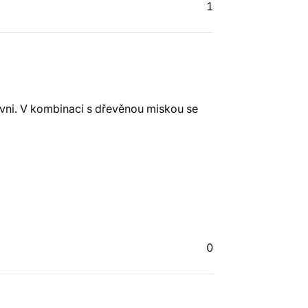
1
rovni. V kombinaci s dřevěnou miskou se
0