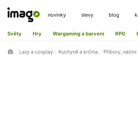
novinky
slevy
blog
k
Světy
Hry
Wargaming a barvení
RPG
Larp a cosplay
Kuchyně a krčma
Příbory, náčiní