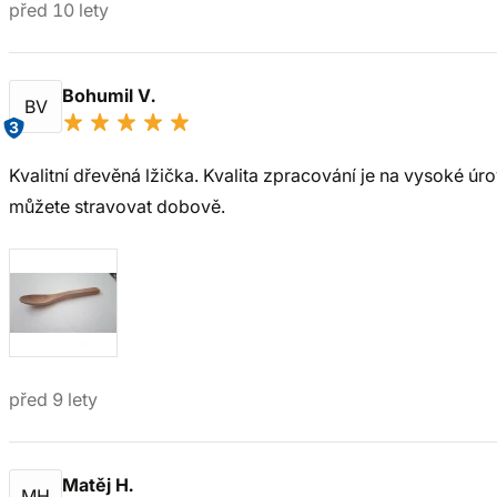
před 10 lety
Bohumil V.
BV
3
Kvalitní dřevěná lžička. Kvalita zpracování je na vysoké ú
můžete stravovat dobově.
před 9 lety
Matěj H.
MH