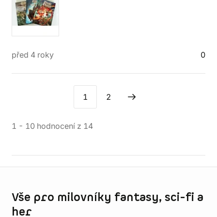
před 4 roky
0
1
2
1
-
10
hodnocení
z
14
Informace o obchodu
Vše pro milovníky fantasy, sci-fi a
her