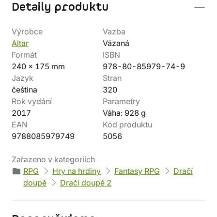
Detaily produktu
Výrobce
Vazba
Altar
Vázaná
Formát
ISBN
240 x 175 mm
978-80-85979-74-9
Jazyk
Stran
čeština
320
Rok vydání
Parametry
2017
Váha: 928 g
EAN
Kód produktu
9788085979749
5056
Zařazeno v kategoriích
RPG
Hry na hrdiny
Fantasy RPG
Dračí
doupě
Dračí doupě 2