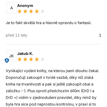
Anonym
A
Je to fakt skvělá hra a hlavně opravdu o fantasii.
před 11 lety
1
Jakub K.
JK
6
Vynikající vydání knihy, na kterou jsem dlouho čekal.
Doporučuji zakoupit v tvrdé vazbě, díky níž získá
kniha na trvanlivosti a pak si ještě zakoupit obal a
záložku :-). Plus oproti předchozím dílům (DrD I a
DrD +) vidím v zjednodušení pravidel, díky nimž by
byla hra sice pod naprostou kontrolou, v praxi si to