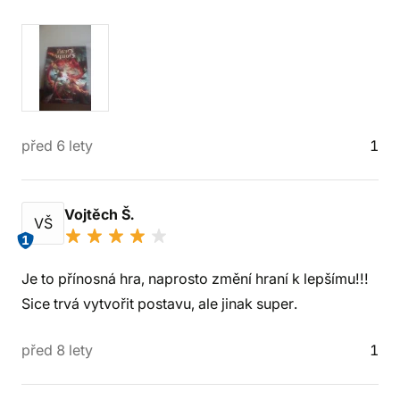
před 6 lety
1
Vojtěch Š.
VŠ
1
Je to přínosná hra, naprosto změní hraní k lepšímu!!!
Sice trvá vytvořit postavu, ale jinak super.
před 8 lety
1