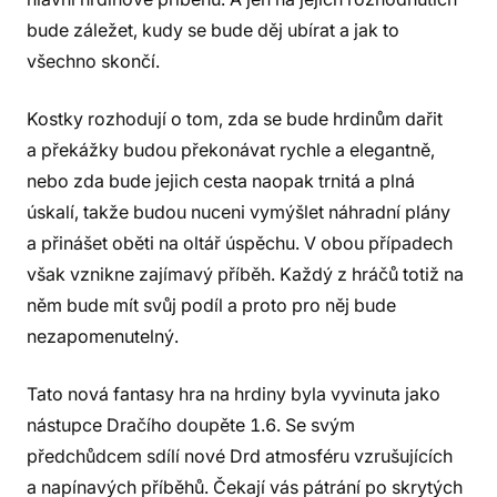
bude záležet, kudy se bude děj ubírat a jak to
všechno skončí.
Kostky rozhodují o tom, zda se bude hrdinům dařit
a překážky budou překonávat rychle a elegantně,
nebo zda bude jejich cesta naopak trnitá a plná
úskalí, takže budou nuceni vymýšlet náhradní plány
a přinášet oběti na oltář úspěchu. V obou případech
však vznikne zajímavý příběh. Každý z hráčů totiž na
něm bude mít svůj podíl a proto pro něj bude
nezapomenutelný.
Tato nová fantasy hra na hrdiny byla vyvinuta jako
nástupce Dračího doupěte 1.6. Se svým
předchůdcem sdílí nové Drd atmosféru vzrušujících
a napínavých příběhů. Čekají vás pátrání po skrytých