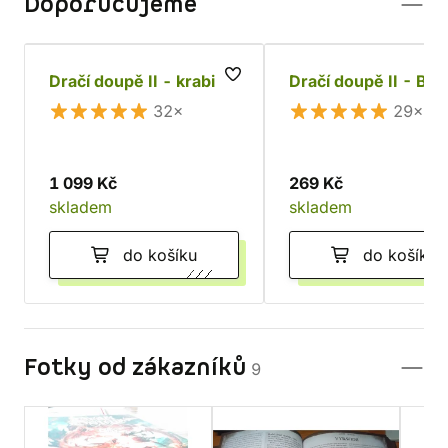
Doporučujeme
Dračí doupě II - krabice
Dračí doupě II - Bes
32×
29×
1 099 Kč
269 Kč
skladem
skladem
do košíku
do košíku
Fotky od zákazníků
9