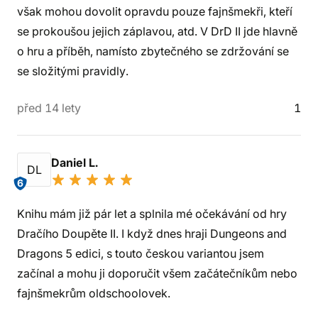
však mohou dovolit opravdu pouze fajnšmekři, kteří
se prokoušou jejich záplavou, atd. V DrD II jde hlavně
o hru a příběh, namísto zbytečného se zdržování se
se složitými pravidly.
před 14 lety
1
Daniel L.
DL
6
Knihu mám již pár let a splnila mé očekávání od hry
Dračího Doupěte II. I když dnes hraji Dungeons and
Dragons 5 edici, s touto českou variantou jsem
začínal a mohu ji doporučit všem začátečníkům nebo
fajnšmekrům oldschoolovek.