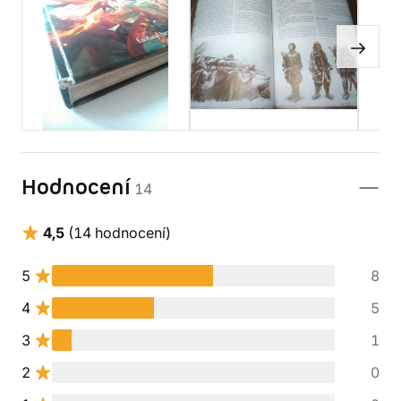
Hodnocení
14
4,5
(14 hodnocení)
5
8
4
5
3
1
2
0