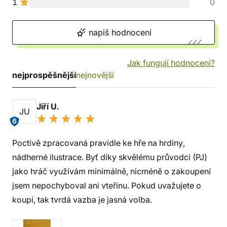
1
0
napiš hodnocení
Jak fungují hodnocení?
nejprospěšnější
nejnovější
Jiří U.
JU
6
Poctivě zpracovaná pravidle ke hře na hrdiny,
nádherné ilustrace. Byť díky skvělému průvodci (PJ)
jako hráč využívám minimálně, nicméně o zakoupení
jsem nepochyboval ani vteřinu. Pokud uvažujete o
koupi, tak tvrdá vazba je jasná volba.