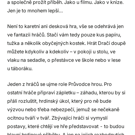
a společně prožít příběh. Jako u filmu. Jako v knize.
Jen je to mnohem lepší…
Není to karetní ani desková hra, vše se odehrává jen
ve fantazii hráčů. Stačí vám tedy pouze kus papíru,
tužka a několik obyčejných kostek. Hrát Dračí doupě
můžete kdykoliv a kdekoliv – v pokoji u stolu, ve
vlaku na sedadle, o přestávce ve škole nebo v lese
u táboráku.
Jeden z hráčů se ujme role Průvodce hrou. Pro
ostatní hráče připraví zápletku – záhadu, kterou by si
přáli rozluštit, hrdinský úkol, který pro ně bude
výzvou nebo třeba nebezpečí, jemuž se nečekaně
ocitnou tváří v tvář. Zbývající hráči si vymyslí
postavy, které chtějí ve hře představovat - to budou
hlavní hrdinové příběhu. A jen na jejich rozhodnutích