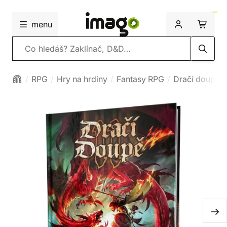
menu
Vyhledávání
RPG
Hry na hrdiny
Fantasy RPG
Dračí doupě