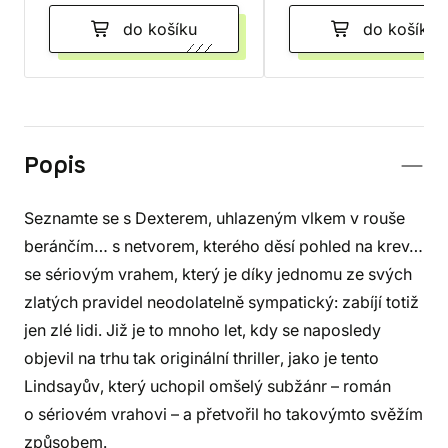
do košíku
do košíku
Popis
Seznamte se s Dexterem, uhlazeným vlkem v rouše
beránčím… s netvorem, kterého děsí pohled na krev…
se sériovým vrahem, který je díky jednomu ze svých
zlatých pravidel neodolatelně sympatický: zabíjí totiž
jen zlé lidi. Již je to mnoho let, kdy se naposledy
objevil na trhu tak originální thriller, jako je tento
Lindsayův, který uchopil omšelý subžánr – román
o sériovém vrahovi – a přetvořil ho takovýmto svěžím
způsobem.