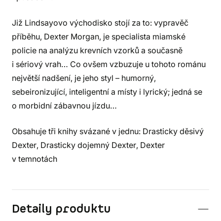
Již Lindsayovo východisko stojí za to: vypravěč
příběhu, Dexter Morgan, je specialista miamské
policie na analýzu krevních vzorků a současně
i sériový vrah… Co ovšem vzbuzuje u tohoto románu
největší nadšení, je jeho styl – humorný,
sebeironizující, inteligentní a místy i lyrický; jedná se
o morbidní zábavnou jízdu…
Obsahuje tři knihy svázané v jednu: Drasticky děsivý
Dexter, Drasticky dojemný Dexter, Dexter
v temnotách
Detaily produktu