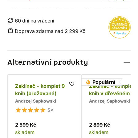
60 dní na vrácení
Doprava zdarma nad 2 299 Kč
Alternativní produkty
Populární
Zaklínač - komplet 9
Zaklínač - komplet 
knih (brožované)
knih v dřevěném bo
Chrám
Andrzej Sapkowski
Andrzej Sapkowski
5×
2 599 Kč
2 899 Kč
skladem
skladem