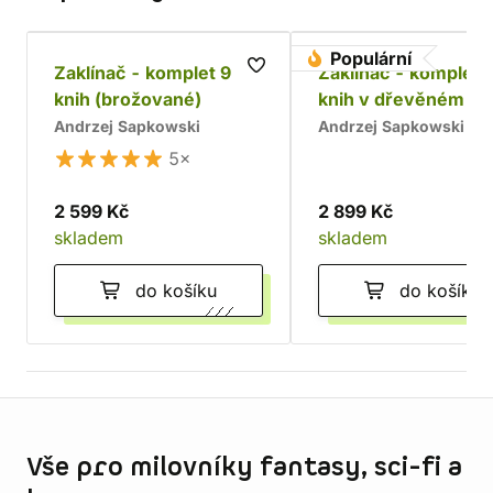
Populární
Zaklínač - komplet 9
Zaklínač - komplet 
knih (brožované)
knih v dřevěném bo
Chrám
Andrzej Sapkowski
Andrzej Sapkowski
5×
2 599 Kč
2 899 Kč
skladem
skladem
do košíku
do košíku
Informace o obchodu
Vše pro milovníky fantasy, sci-fi a