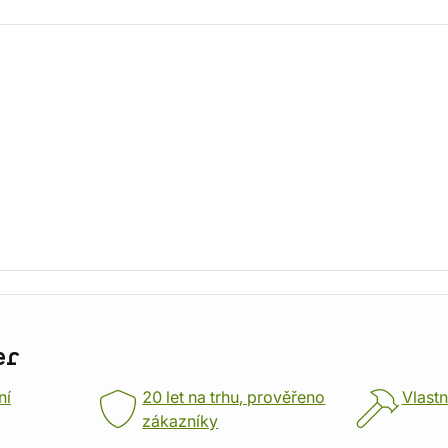
er
ní
20 let na trhu, prověřeno
Vlastn
zákazníky