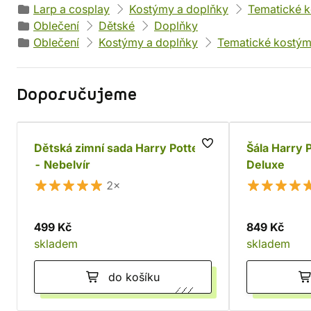
Larp a cosplay
Kostýmy a doplňky
Tematické 
Oblečení
Dětské
Doplňky
Oblečení
Kostýmy a doplňky
Tematické kostý
Doporučujeme
Dětská zimní sada Harry Potter
Šála Harry 
- Nebelvír
Deluxe
2×
499 Kč
849 Kč
skladem
skladem
do košíku