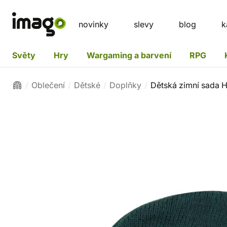
novinky
slevy
blog
k
Světy
Hry
Wargaming a barvení
RPG
Oblečení
Dětské
Doplňky
Dětská zimní sada H