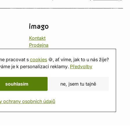
imago
Kontakt
Prodejna
Herna
O nás
e pracovat s
cookies
🍪, ať víme, jak to u nás žije?
Hodnocení obchodu
áme je k personalizaci reklamy.
Předvolby
Dárkové poukazy
Kalendář
souhlasím
ne, jsem tu tajně
imago.blog
y ochrany osobních údajů