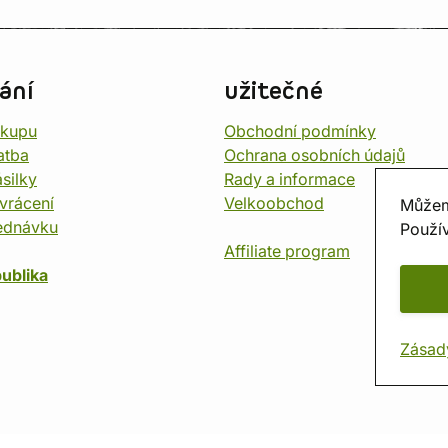
ání
užitečné
ákupu
Obchodní podmínky
atba
Ochrana osobních údajů
silky
Rady a informace
vrácení
Velkoobchod
Můžem
ednávku
Použív
Affiliate program
ublika
Zásad