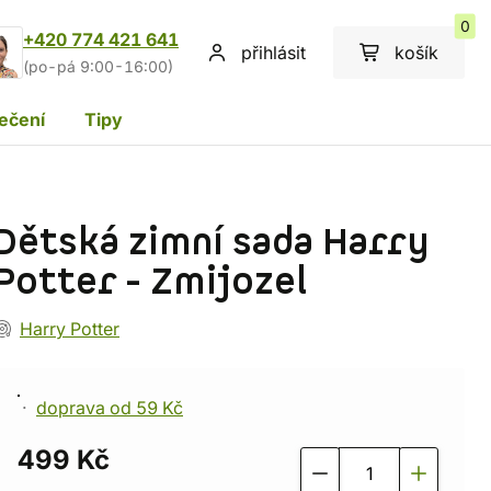
0
+420 774 421 641
přihlásit
košík
(po-pá 9:00-16:00)
ečení
Tipy
Dětská zimní sada Harry
Potter - Zmijozel
Harry Potter
doprava od 59 Kč
499 Kč