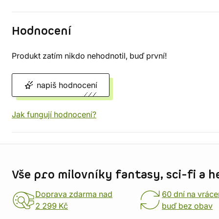
Hodnocení
Produkt zatím nikdo nehodnotil, buď první!
napiš hodnocení
Jak fungují hodnocení?
Informace o obchodu
Vše pro milovníky fantasy, sci-fi a h
Doprava zdarma nad
60 dní na vráce
2 299 Kč
buď bez obav