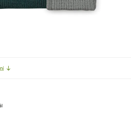
ní
ál