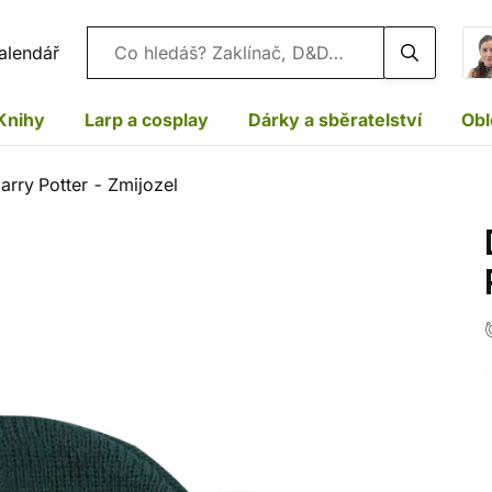
Vyhledávání
alendář
Knihy
Larp a cosplay
Dárky a sběratelství
Obl
arry Potter - Zmijozel