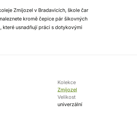
oleje Zmijozel v Bradavicích, škole čar
ě naleznete kromě čepice pár šikovných
 které usnadňují práci s dotykovými
Kolekce
Zmijozel
Velikost
univerzální