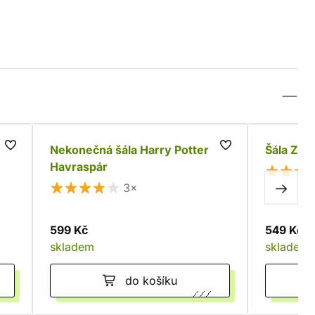
zel
Nekonečná šála Harry Potter -
Šála Zmi
Havraspár
3×
599 Kč
549 Kč
skladem
skladem
do košíku