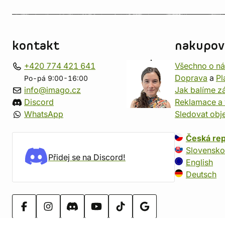
kontakt
nakupov
+420 774 421 641
Všechno o n
Doprava
a
Pl
Po-pá 9:00-16:00
info@imago.cz
Jak balíme zá
Discord
Reklamace a 
WhatsApp
Sledovat obj
Česká rep
Slovensko
Přidej se na Discord!
English
Deutsch