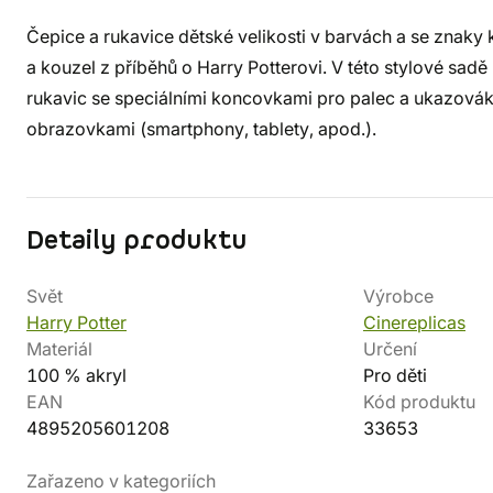
Čepice a rukavice dětské velikosti v barvách a se znaky k
a kouzel z příběhů o Harry Potterovi. V této stylové sad
rukavic se speciálními koncovkami pro palec a ukazovák,
obrazovkami (smartphony, tablety, apod.).
Detaily produktu
Svět
Výrobce
Harry Potter
Cinereplicas
Materiál
Určení
100 % akryl
Pro děti
EAN
Kód produktu
4895205601208
33653
Zařazeno v kategoriích