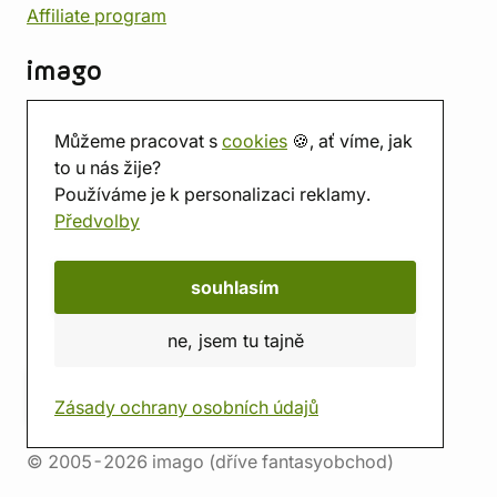
Affiliate program
imago
Kontakt
Můžeme pracovat s
cookies
🍪, ať víme, jak
Prodejna
to u nás žije?
Herna
Používáme je k personalizaci reklamy.
O nás
Předvolby
Hodnocení obchodu
Dárkové poukazy
Kalendář
souhlasím
imago.blog
ne, jsem tu tajně
Zásady ochrany osobních údajů
© 2005-2026 imago (dříve fantasyobchod)