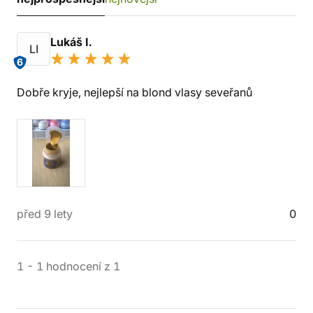
Lukáš I.
LI
6
Dobře kryje, nejlepší na blond vlasy seveřanů
před 9 lety
0
1
-
1
hodnocení
z
1