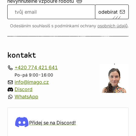
nevyhnutelné vzpouře
robotů
odebírat
Odesláním souhlasíš s podmínkami ochrany
osobních údajů
.
kontakt
+420 774 421 641
Po-pá 9:00-16:00
info@imago.cz
Discord
WhatsApp
Přidej se na Discord!