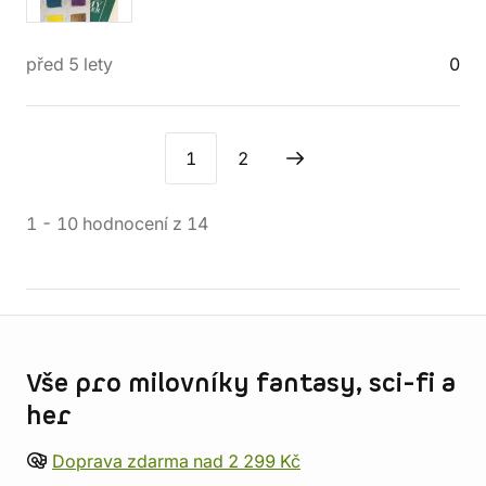
před 5 lety
0
1
2
1
-
10
hodnocení
z
14
Informace o obchodu
Vše pro milovníky fantasy, sci-fi a
her
Doprava zdarma nad 2 299 Kč