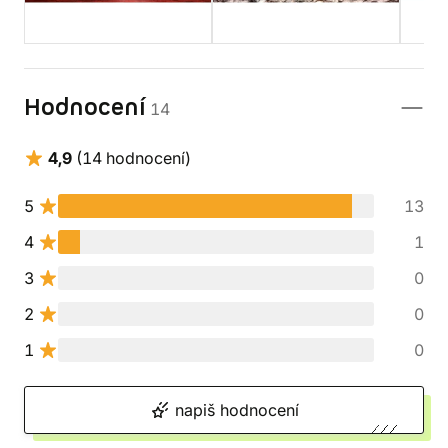
Hodnocení
14
4,9
(14 hodnocení)
5
13
4
1
3
0
2
0
1
0
napiš hodnocení