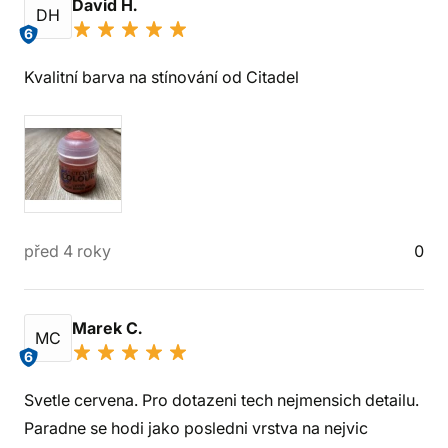
David H.
DH
6
Kvalitní barva na stínování od Citadel
před 4 roky
0
Marek C.
MC
6
Svetle cervena. Pro dotazeni tech nejmensich detailu.
Paradne se hodi jako posledni vrstva na nejvic