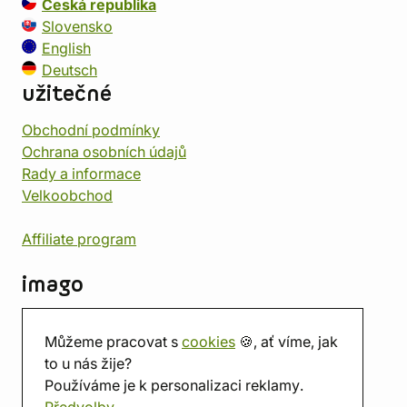
Česká republika
Slovensko
English
Deutsch
užitečné
Obchodní podmínky
Ochrana osobních údajů
Rady a informace
Velkoobchod
Affiliate program
imago
Kontakt
Můžeme pracovat s
cookies
🍪, ať víme, jak
Prodejna
to u nás žije?
Herna
Používáme je k personalizaci reklamy.
O nás