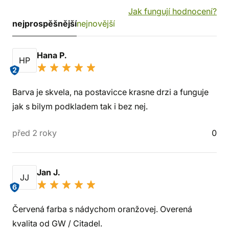
Jak fungují hodnocení?
nejprospěšnější
nejnovější
Hana P.
HP
2
Barva je skvela, na postavicce krasne drzi a funguje
jak s bilym podkladem tak i bez nej.
před 2 roky
0
Jan J.
JJ
6
Červená farba s nádychom oranžovej. Overená
kvalita od GW / Citadel.