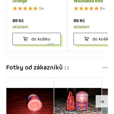
Orange
Wazdakka Red
5×
6×
89 Kč
89 Kč
skladem
skladem
do košíku
do košíku
Fotky od zákazníků
13