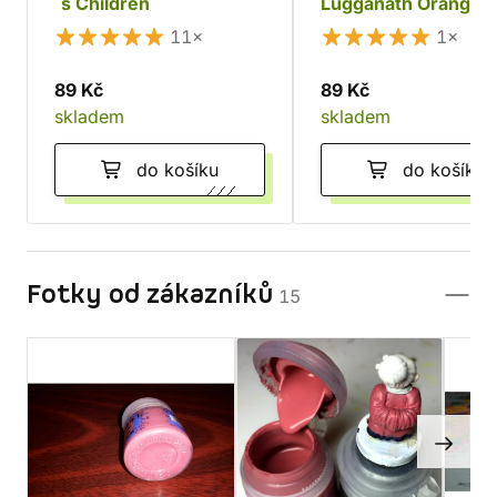
´s Children
Lugganath Orange
11×
1×
89 Kč
89 Kč
skladem
skladem
do košíku
do košíku
Fotky od zákazníků
15