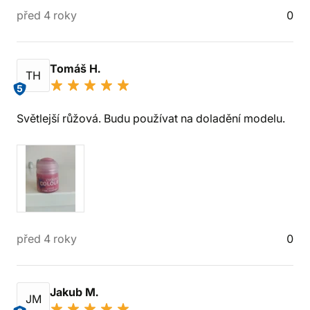
před 4 roky
0
Tomáš H.
TH
5
Světlejší růžová. Budu používat na doladění modelu.
před 4 roky
0
Jakub M.
JM