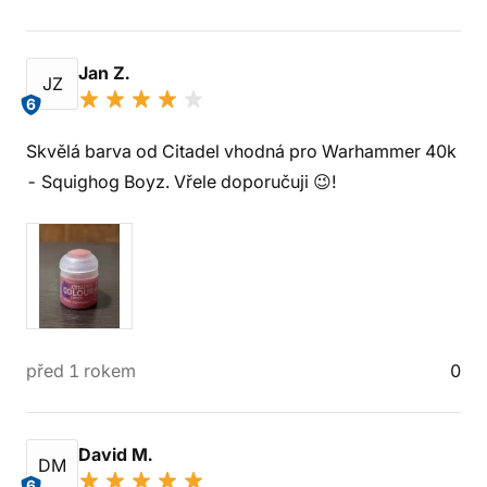
Jan Z.
JZ
6
Skvělá barva od Citadel vhodná pro Warhammer 40k
- Squighog Boyz. Vřele doporučuji 😉!
před 1 rokem
0
David M.
DM
6