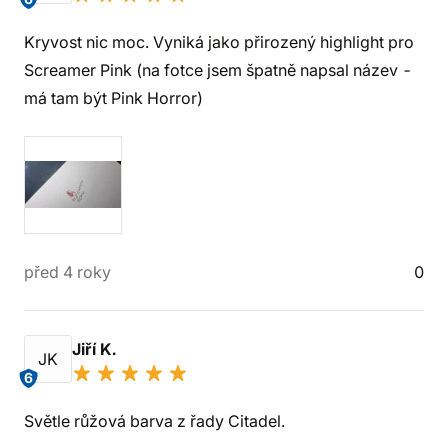
Kryvost nic moc. Vyniká jako přirozený highlight pro
Screamer Pink (na fotce jsem špatně napsal název -
má tam být Pink Horror)
před 4 roky
0
Jiří K.
JK
6
Světle růžová barva z řady Citadel.