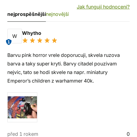
Jak fungují hodnocení?
nejprospěšnější
nejnovější
Whytho
W
1
Barvu pink horror vrele doporucuji, skvela ruzova
barva a taky super kryti. Barvy citadel pouzivam
nejvic, tato se hodi skvele na napr. miniatury
Emperor’s children z warhammer 40k.
před 1 rokem
0