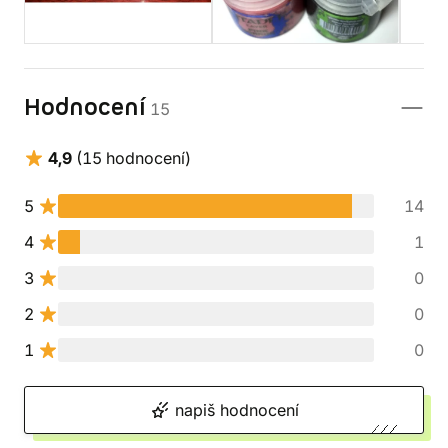
Hodnocení
15
4,9
(15 hodnocení)
5
14
4
1
3
0
2
0
1
0
napiš hodnocení