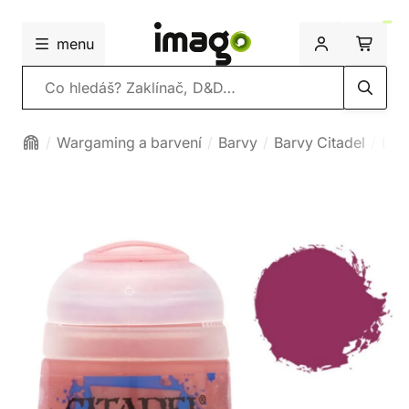
menu
Vyhledávání
Wargaming a barvení
Barvy
Barvy Citadel
Lay