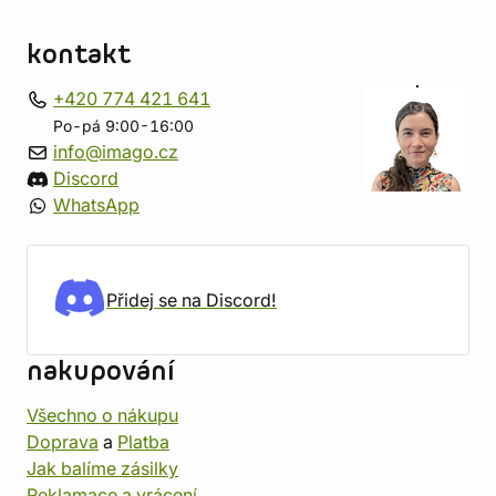
kontakt
+420 774 421 641
Po-pá 9:00-16:00
info@imago.cz
Discord
WhatsApp
Přidej se na Discord!
nakupování
Všechno o nákupu
Doprava
a
Platba
Jak balíme zásilky
Reklamace a vrácení