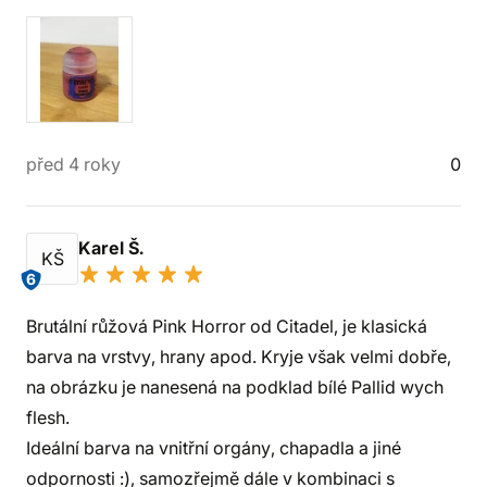
před 4 roky
0
Karel Š.
KŠ
6
Brutální růžová Pink Horror od Citadel, je klasická
barva na vrstvy, hrany apod. Kryje však velmi dobře,
na obrázku je nanesená na podklad bílé Pallid wych
flesh.
Ideální barva na vnitřní orgány, chapadla a jiné
odpornosti :), samozřejmě dále v kombinaci s