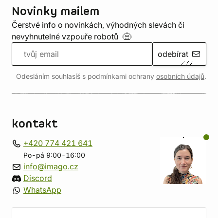
Novinky mailem
Čerstvé info o novinkách, výhodných slevách či
nevyhnutelné vzpouře
robotů
odebírat
Odesláním souhlasíš s podmínkami ochrany
osobních údajů
.
kontakt
+420 774 421 641
Po-pá 9:00-16:00
info@imago.cz
Discord
WhatsApp