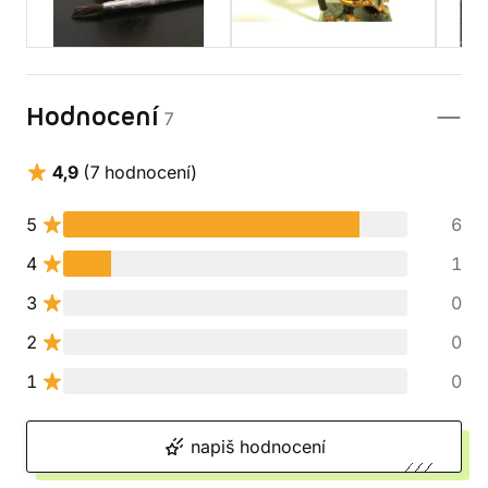
Hodnocení
7
4,9
(7 hodnocení)
5
6
4
1
3
0
2
0
1
0
napiš hodnocení