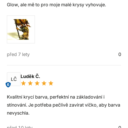
Glow, ale mě to pro moje malé krysy vyhovuje.
před 7 lety
0
Luděk Č.
LČ
6
Kvalitní krycí barva, perfektní na základování i
stínování. Je potřeba pečlivě zavírat víčko, aby barva
nevyschla.
před 10 lety
0