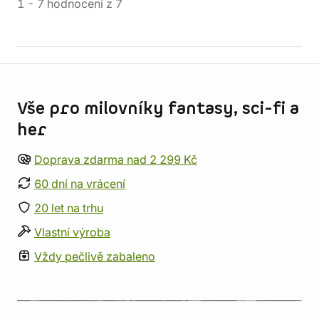
1
-
7
hodnocení
z
7
Informace o obchodu
Vše pro milovníky fantasy, sci-fi a
her
Doprava zdarma nad 2 299 Kč
60 dní na vrácení
20 let na trhu
Vlastní výroba
Vždy pečlivě zabaleno