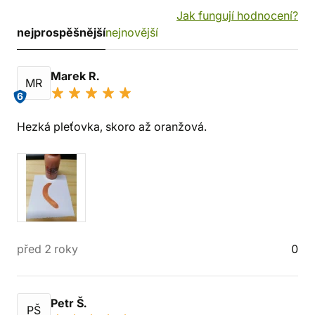
Jak fungují hodnocení?
nejprospěšnější
nejnovější
Marek R.
MR
6
Hezká pleťovka, skoro až oranžová.
před 2 roky
0
Petr Š.
PŠ