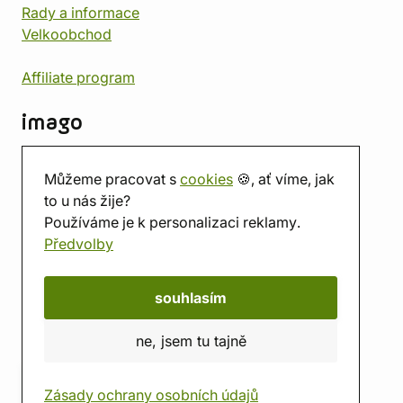
Rady a informace
Velkoobchod
Affiliate program
imago
Kontakt
Můžeme pracovat s
cookies
🍪, ať víme, jak
Prodejna
to u nás žije?
Herna
Používáme je k personalizaci reklamy.
O nás
Předvolby
Hodnocení obchodu
Dárkové poukazy
Kalendář
souhlasím
imago.blog
ne, jsem tu tajně
Zásady ochrany osobních údajů