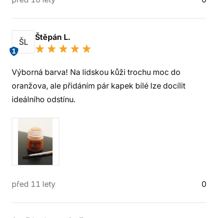
Štěpán L.
ŠL
1
Výborná barva! Na lidskou kůži trochu moc do
oranžova, ale přidáním pár kapek bílé lze docílit
ideálního odstínu.
před 11 lety
0