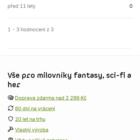
před 11 lety
0
1
-
3
hodnocení
z
3
Informace o obchodu
Vše pro milovníky fantasy, sci-fi a
her
Doprava zdarma nad 2 299 Kč
60 dní na vrácení
20 let na trhu
Vlastní výroba