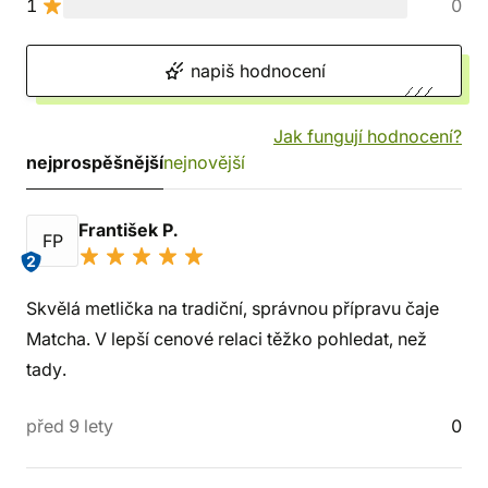
1
0
napiš hodnocení
Jak fungují hodnocení?
nejprospěšnější
nejnovější
František P.
FP
2
Skvělá metlička na tradiční, správnou přípravu čaje
Matcha. V lepší cenové relaci těžko pohledat, než
tady.
před 9 lety
0