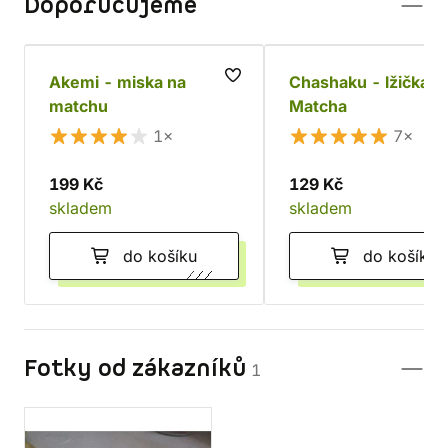
Doporučujeme
Akemi - miska na
Chashaku - lžička na
matchu
Matcha
1×
7×
199 Kč
129 Kč
skladem
skladem
do košíku
do košíku
Fotky od zákazníků
1