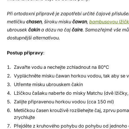
Při ortodoxní přípravě je zapotřebí určité čajové přísluše
metličku
chasen
, široku misku
čawan
,
bambusovou lžič
ubrousek
čakin
a dózu na čaj
čaire
. Samozřejmě vše mů
dostupnější alternativou.
Postup přípravy
:
Zavařte vodu a nechejte zchladnout na 80°C
Vypláchněte misku čawan horkou vodou, tak aby se v
Utřemte misku ubrouskem čakin
Lžičkou čašaku naberte do misky Matchu (dvě lžičky, 
Zalijte připravenou horkou vodou (cca 150 ml)
Metličkou časen krouživě rozšlehejte čaj, zprvu pomal
zrychlujte
Přejděte z kruhového pohybu do pohybu od jednoho 