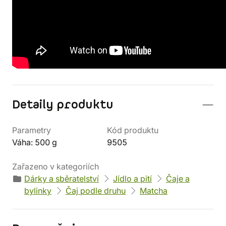
Detaily produktu
Parametry
Kód produktu
Váha: 500 g
9505
Zařazeno v kategoriích
Dárky a sběratelství
Jídlo a pití
Čaje a
bylinky
Čaj podle druhu
Matcha