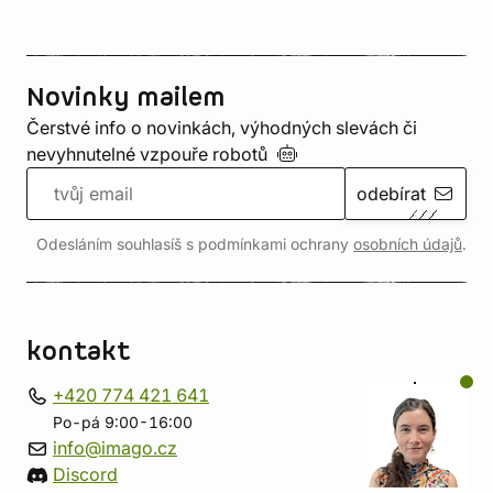
Novinky mailem
Čerstvé info o novinkách, výhodných slevách či
nevyhnutelné vzpouře
robotů
odebírat
Odesláním souhlasíš s podmínkami ochrany
osobních údajů
.
kontakt
+420 774 421 641
Po-pá 9:00-16:00
info@imago.cz
Discord