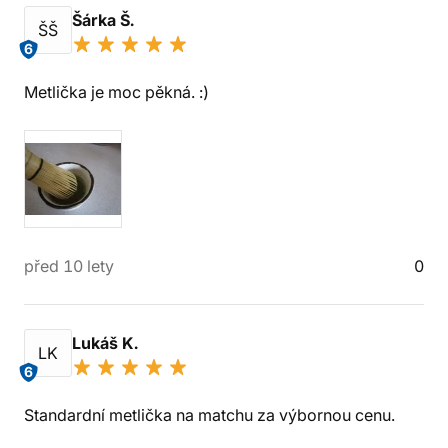
Šárka Š.
ŠŠ
6
Metlička je moc pěkná. :)
před 10 lety
0
Lukáš K.
LK
6
Standardní metlička na matchu za výbornou cenu.