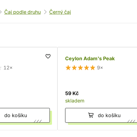
Čaj podle druhu
Černý čaj
Ceylon Adam's Peak
12×
9×
59 Kč
skladem
do košíku
do košíku