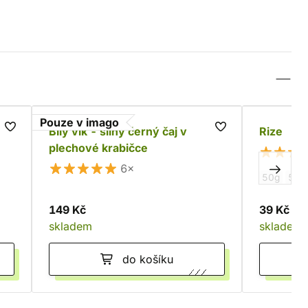
Pouze v imago
Bílý vlk - silný černý čaj v
Rize
plechové krabičce
6×
50g
500
149 Kč
39 Kč
skladem
skladem
do košíku