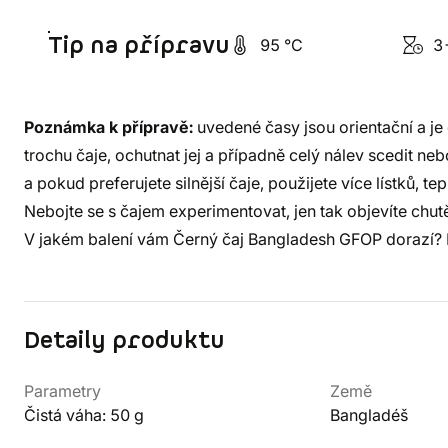
Tip na přípravu
95 °C
3-
Poznámka k přípravě:
uvedené časy jsou orientační a je 
trochu čaje, ochutnat jej a případně celý nálev scedit ne
a pokud preferujete silnější čaje, použijete více lístků, 
Nebojte se s čajem experimentovat, jen tak objevíte chut
V jakém balení vám Černý čaj Bangladesh GFOP dorazí? Př
Detaily produktu
Parametry
Země
Čistá váha: 50 g
Bangladéš