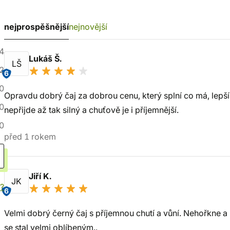
nejprospěšnější
nejnovější
4
Lukáš Š.
LŠ
2
6
0
Opravdu dobrý čaj za dobrou cenu, který splní co má, lepší
0
nepřijde až tak silný a chuťově je i příjemnější.
0
před 1 rokem
Jiří K.
JK
í?
6
Velmi dobrý černý čaj s příjemnou chutí a vůní. Nehořkne a
se stal velmi oblíbeným..