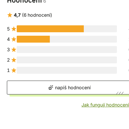
Hodnocení
6
4,7
(6 hodnocení)
5
4
3
2
1
napiš hodnocení
Jak fungují hodnocen