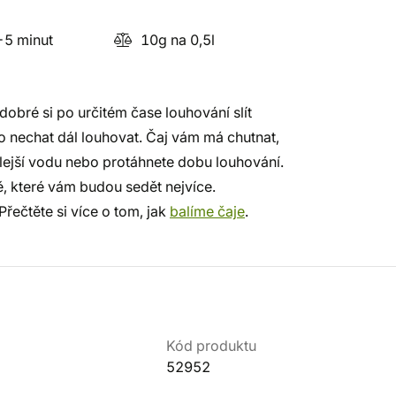
5 minut
10g na 0,5l
dobré si po určitém čase louhování slít
bo nechat dál louhovat. Čaj vám má chutnat,
teplejší vodu nebo protáhnete dobu louhování.
ě, které vám budou sedět nejvíce.
ečtěte si více o tom, jak
balíme čaje
.
Kód produktu
52952