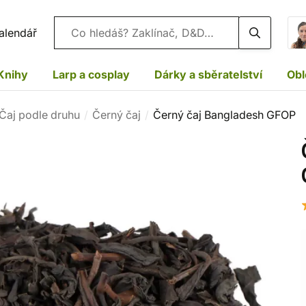
Vyhledávání
alendář
Knihy
Larp a cosplay
Dárky a sběratelství
Obl
Čaj podle druhu
Černý čaj
Černý čaj Bangladesh GFOP