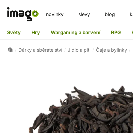
novinky
slevy
blog
k
Světy
Hry
Wargaming a barvení
RPG
Dárky a sběratelství
Jídlo a pití
Čaje a bylinky