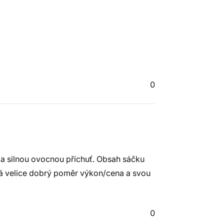
0
u a silnou ovocnou příchuť. Obsah sáčku
 má velice dobrý poměr výkon/cena a svou
0