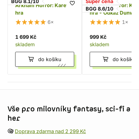
BGG 8.1/10
Super cena
Arkham Horror: Karetní
Arkham Horror: Kar
BGG 8.6/10
hra
hra - Odkaz Dunwic
rozšíření kampaně
6×
1×
1 699 Kč
999 Kč
skladem
skladem
do košíku
do košíku
Informace o obchodu
Vše pro milovníky fantasy, sci-fi a
her
Doprava zdarma nad 2 299 Kč