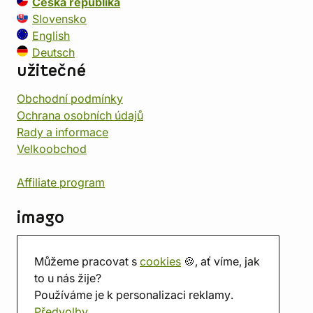
Česká republika
Slovensko
English
Deutsch
užitečné
Obchodní podmínky
Ochrana osobních údajů
Rady a informace
Velkoobchod
Affiliate program
imago
Kontakt
Můžeme pracovat s
cookies
🍪, ať víme, jak
Prodejna
to u nás žije?
Herna
Používáme je k personalizaci reklamy.
O nás
Předvolby
Hodnocení obchodu