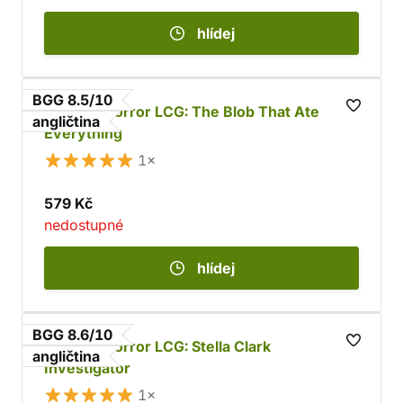
hlídej
BGG 8.5/10
Arkham Horror LCG: The Blob That Ate
angličtina
Everything
1×
579 Kč
nedostupné
hlídej
BGG 8.6/10
Arkham Horror LCG: Stella Clark
angličtina
Investigator
1×