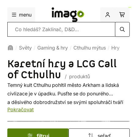
menu
Vyhledávání
Světy
Gaming & hry
Cthulhu mýtus
Hry
Karetní hry a LCG Call
of Cthulhu
/ produktů
Temný kult Cthulhu pohltil město Arkham a lidská
civlizace je v úpadku. Pusťte se do ponurého
a děsivého dobrodružství se svými spoluhráči tváří
Pokračovat
v tvář prastarým nestvůrám z hororového světa
H. P.
Lovecrafta
a na motivy jeho povídky
Call of Cthulhu
.
Velkou část naší nabídky tvoří kooperativní
LCG
filtruj
seřaď
karetní hra
z prostředí
Arkham Horror
.