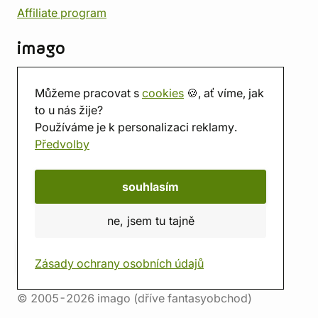
Affiliate program
imago
Kontakt
Můžeme pracovat s
cookies
🍪, ať víme, jak
Prodejna
to u nás žije?
Herna
Používáme je k personalizaci reklamy.
O nás
Předvolby
Hodnocení obchodu
Dárkové poukazy
Kalendář
souhlasím
imago.blog
ne, jsem tu tajně
Zásady ochrany osobních údajů
© 2005-2026 imago (dříve fantasyobchod)