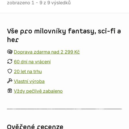
zobrazeno
1
-
9
z
9
výsledků
Informace o obchodu
Vše pro milovníky fantasy, sci-fi a
her
Doprava zdarma nad 2 299 Kč
60 dní na vrácení
20 let na trhu
Vlastní výroba
Vždy pečlivě zabaleno
Ověřené recenze