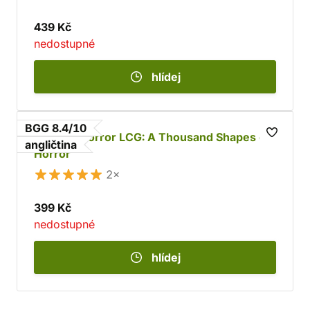
439 Kč
nedostupné
hlídej
BGG 8.4/10
Arkham Horror LCG: A Thousand Shapes of
angličtina
Horror
2×
399 Kč
nedostupné
hlídej