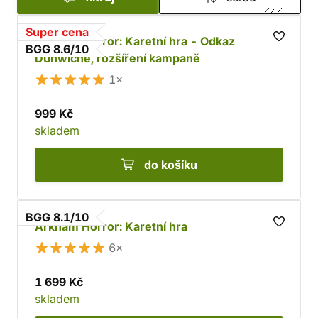
Super cena
Arkham Horror: Karetní hra - Odkaz
BGG 8.6/10
Dunwiche, rozšíření kampaně
1×
999 Kč
skladem
do košíku
BGG 8.1/10
Arkham Horror: Karetní hra
6×
1 699 Kč
skladem