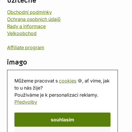
užitečné
Obchodní podmínky
Ochrana osobních údajů
Rady a informace
Velkoobchod
Affiliate program
imago
Kontakt
Můžeme pracovat s
cookies
🍪, ať víme, jak
Prodejna
to u nás žije?
Herna
Používáme je k personalizaci reklamy.
O nás
Předvolby
Hodnocení obchodu
Dárkové poukazy
Kalendář
souhlasím
imago.blog