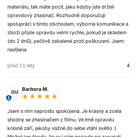
materiálu, tak máte pocit, jako kdyby jste drželi
opravdový zhasínač. Rozhodně doporučuji
spolupráci s tímto obchodem, výborná komunikace a
zboží přijde opravdu velmi rychle, pokud je skladem
(do 2 dnů), pečlivě zabalené proti poškození. Jsem
nadšena
před 11 lety
4
Barbora M.
BM
1
Jsem s ním naprosto spokojená. Je krásný a zcela
shodný se zhasínačem z filmu. Ve tmě opravdu
krásně září, jakoby vážně do sebe vtáhl světlo :)
Možná jen škoda, že se i sám nezavře po zasunutí,