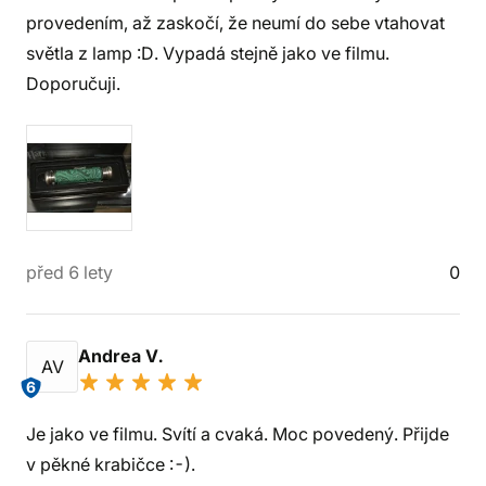
provedením, až zaskočí, že neumí do sebe vtahovat
světla z lamp :D. Vypadá stejně jako ve filmu.
Doporučuji.
před 6 lety
0
Andrea V.
AV
6
Je jako ve filmu. Svítí a cvaká. Moc povedený. Přijde
v pěkné krabičce :-).