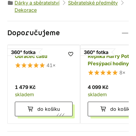
Dárky a sběratelství
Sběratelské předměty
Dekorace
Doporučujeme
360° fotka
360° fotka
Obraceč času
Replika Harry Potter
Přesýpací hodiny
41×
profesora Křiklana
8×
1 479 Kč
4 099 Kč
skladem
skladem
do košíku
do košíku