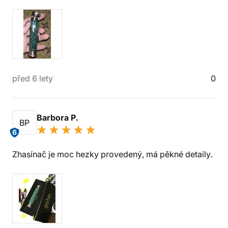
před 6 lety
0
Barbora P.
BP
6
Zhasínač je moc hezky provedený, má pěkné detaily.