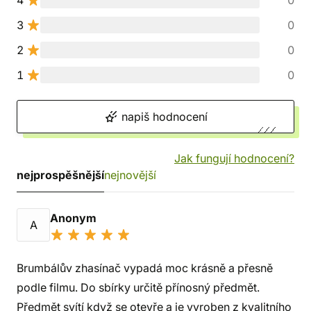
4
0
3
0
2
0
1
0
napiš hodnocení
Jak fungují hodnocení?
nejprospěšnější
nejnovější
Anonym
A
Brumbálův zhasínač vypadá moc krásně a přesně
podle filmu. Do sbírky určitě přínosný předmět.
Předmět svítí když se otevře a je vyroben z kvalitního