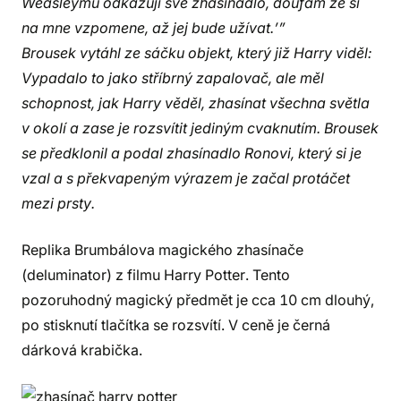
Weasleymu odkazuji své zhasínadlo, doufám že si
na mne vzpomene, až jej bude užívat.’”
Brousek vytáhl ze sáčku objekt, který již Harry viděl:
Vypadalo to jako stříbrný zapalovač, ale měl
schopnost, jak Harry věděl, zhasínat všechna světla
v okolí a zase je rozsvítit jediným cvaknutím. Brousek
se předklonil a podal zhasínadlo Ronovi, který si je
vzal a s překvapeným výrazem je začal protáčet
mezi prsty.
Replika Brumbálova magického zhasínače
(deluminator) z filmu Harry Potter. Tento
pozoruhodný magický předmět je cca 10 cm dlouhý,
po stisknutí tlačítka se rozsvítí. V ceně je černá
dárková krabička.