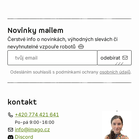
Novinky mailem
Čerstvé info o novinkách, výhodných slevách či
nevyhnutelné vzpouře
robotů
odebírat
Odesláním souhlasíš s podmínkami ochrany
osobních údajů
.
kontakt
+420 774 421 641
Po-pá 9:00-16:00
info@imago.cz
Discord