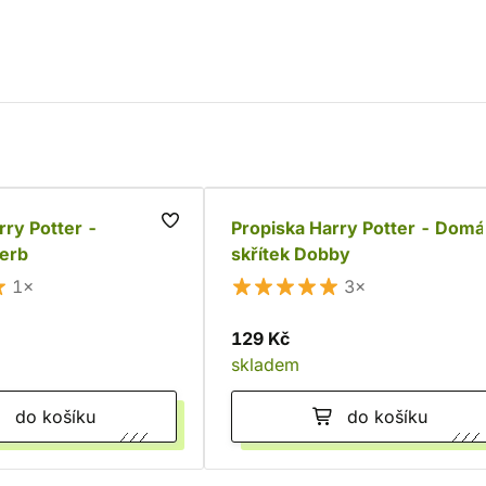
rry Potter -
Propiska Harry Potter - Domá
 erb
skřítek Dobby
1×
3×
129 Kč
skladem
do košíku
do košíku