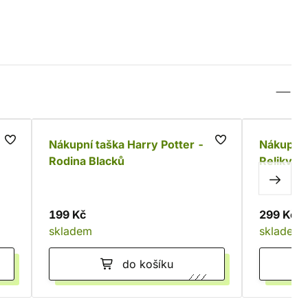
cí
Nákupní taška Harry Potter -
Nákupní 
Rodina Blacků
Relikvie 
199 Kč
299 Kč
skladem
skladem
do košíku