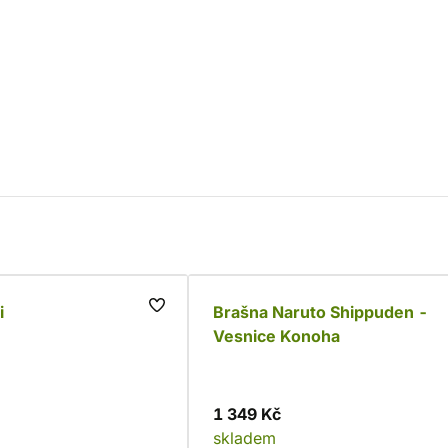
i
Brašna Naruto Shippuden -
Vesnice Konoha
1 349 Kč
skladem