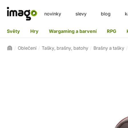
novinky
slevy
blog
k
Světy
Hry
Wargaming a barvení
RPG
Oblečení
Tašky, brašny, batohy
Brašny a tašky