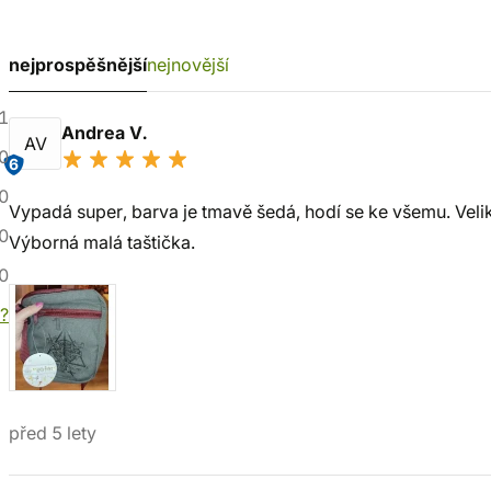
nejprospěšnější
nejnovější
1
Andrea V.
AV
0
6
0
Vypadá super, barva je tmavě šedá, hodí se ke všemu. Velik
0
Výborná malá taštička.
0
í?
před 5 lety