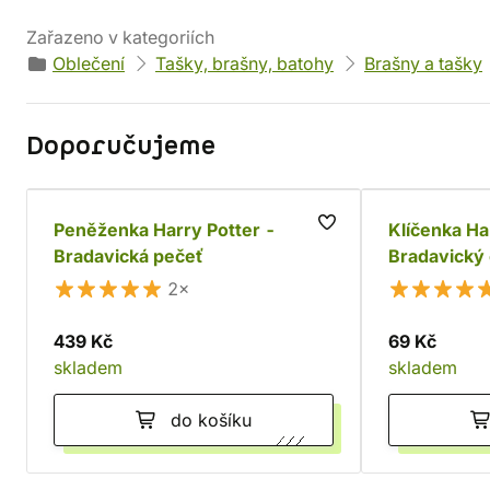
Zařazeno v kategoriích
Oblečení
Tašky, brašny, batohy
Brašny a tašky
Doporučujeme
Peněženka Harry Potter -
Klíčenka Ha
Bradavická pečeť
Bradavický
2×
439 Kč
69 Kč
skladem
skladem
do košíku