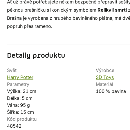
Ať už právě potřebujete někam bezpečně přepravit sešity 
pěknou brašničku s ikonickým symbolem
Relikvií smrti
Brašna je vyrobena z hrubého bavlněného plátna, má dvě
popruh přes rameno.
Detaily produktu
Svět
Výrobce
Harry Potter
SD Toys
Parametry
Materiál
Výška: 21 cm
100 % bavlna
Délka: 5 cm
Váha: 95 g
Šířka: 15 cm
Kód produktu
48542