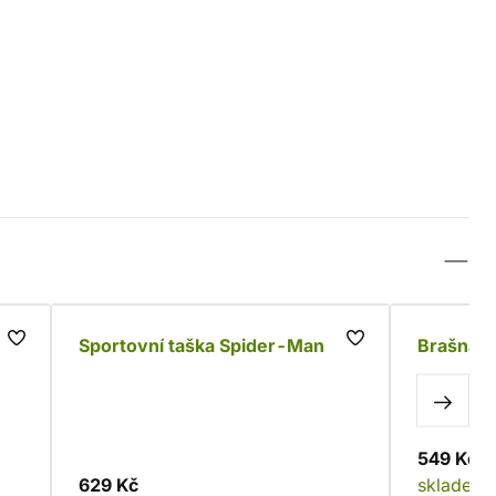
Sportovní taška Spider-Man
Brašna P
549 Kč
629 Kč
skladem