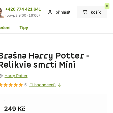
0
+420 774 421 641
přihlásit
košík
(po-pá 9:00-16:00)
ečení
Tipy
Brašna Harry Potter -
Relikvie smrti Mini
Harry Potter
5
(1 hodnocení)
249 Kč