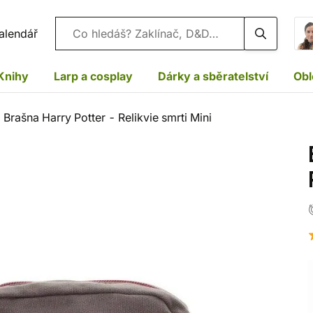
Vyhledávání
alendář
Knihy
Larp a cosplay
Dárky a sběratelství
Obl
Brašna Harry Potter - Relikvie smrti Mini